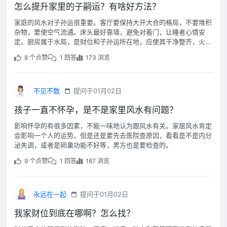
怎么提升家里的子嗣运？有啥好方法？
家庭的风水对子孙运很重要。客厅要保持大开大合的格局，不要堆积
杂物，要使空气流通。床头最好靠墙，避免对着门，让睡者心情安
定。厨房属于水局，是财位和子孙运所在地，应使其干净整齐，火炉
不得照镜。
8 个点赞
1 回答
173 浏览
不见不散
提问于01月02日
孩子一直不怀孕，是不是家里风水有问题？
影响怀孕的有很多因素，不能一味地认为跟风水有关。家居风水肯定
会影响一个人的运势，但是还是要先去医院查原因，看看是不是内分
泌失调，或者是卵巢功能不好等，男方也是要检查的。
9 个点赞
1 回答
187 浏览
永远在一起
提问于01月02日
我家财位到底在哪啊？怎么找？