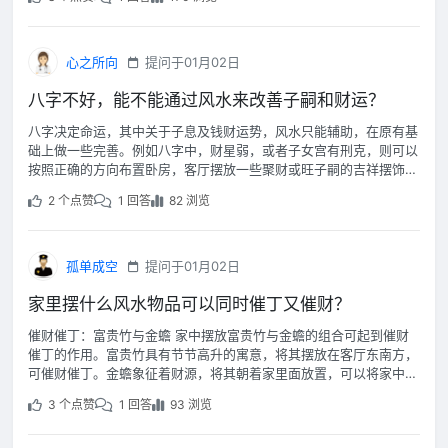
心之所向
提问于01月02日
八字不好，能不能通过风水来改善子嗣和财运？
八字决定命运，其中关于子息及钱财运势，风水只能辅助，在原有基
础上做一些完善。例如八字中，财星弱，或者子女宫有刑克，则可以
按照正确的方向布置卧房，客厅摆放一些聚财或旺子嗣的吉祥摆饰，
在自己的言行上尽量做好事，时间长了就会有起色。
2 个点赞
1 回答
82 浏览
孤单成空
提问于01月02日
家里摆什么风水物品可以同时催丁又催财？
催财催丁：富贵竹与金蟾 家中摆放富贵竹与金蟾的组合可起到催财
催丁的作用。富贵竹具有节节高升的寓意，将其摆放在客厅东南方，
可催财催丁。金蟾象征着财源，将其朝着家里面放置，可以将家中的
财运凝聚起来，宜摆在家门口处。
3 个点赞
1 回答
93 浏览