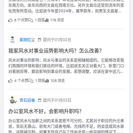
东南方向，坐东向西的文昌在西南方位。另外文昌位还受到流年的变
化而有所变动。比如说今年是2024年，属甲辰年，则男生文昌星位
在东北，女生文昌星位于东南。
8 个点赞
1 回答
178 浏览
紫陌红尘
提问于01月02日
我家风水对事业运势影响大吗？怎么改善？
风水对事业的影响：风水与事业的关系是相辅相成的。它能够改变我
们周围的环境和我们居住的环境，比如说玄关正对着大门，卧室门口
对着厨房等，都会影响到事业的发展。若想调整，应该在家中这几处
下功夫：客厅宜通透，要有窗；办公室书桌摆放一盆植物，如富贵
4 个点赞
1 回答
108 浏览
竹；书房书桌背后要有靠山，如墙上挂画、背后摆柜。
青石旧巷
提问于01月02日
办公室风水不好，会影响升职吗？
办公室风水与加薪之间的关系是密不可分的，尤其对于职位的升迁来
说，背后无靠山、前有大门或者电梯、光线的不足，则会造成风水衰
败，运势被压制。如果发现自己在工作中总是一帆风顺的情况下，那