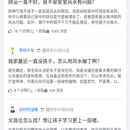
财运一直不好，是不是家里风水有问题？
财神气场不佳不一定就是风水的原因，但是却和家中环境是有关的，
你可以看看自己家中的财位是不是被堵住了，或者是有着尖角冲射的
风水问题。此外，客厅中的镜子千万不能乱摆设，有些镜子对准大门
或厨房，同样有损财运;厨房代表火，与钱财也是水火不容。
18 个点赞
1 回答
1083 浏览
梦回千年
提问于01月02日
我家最近一直没孩子，怎么用风水催丁啊？
首先确定，家宅风水决定生子是存在的，但是关键还是看夫妻的缘分
以及彼此的身体素质。在具备这些条件的情况下，可以考虑风水。客
厅宜明净，东南方向可设置一些绿色植物，如富贵竹、芦荟等，以聚
财。
8 个点赞
1 回答
495 浏览
旧时的温暖
提问于01月02日
文昌位怎么找？想让孩子学习更上一层楼。
文昌位的方向确定也十分简单，以宅屋坐向来说，坐北向南的文昌在