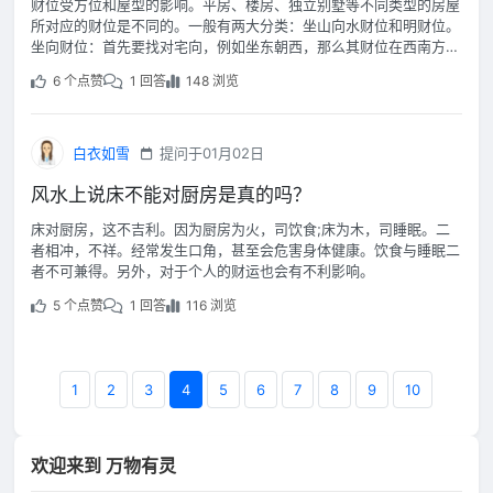
财位受方位和屋型的影响。平房、楼房、独立别墅等不同类型的房屋
所对应的财位是不同的。一般有两大分类：坐山向水财位和明财位。
坐向财位：首先要找对宅向，例如坐东朝西，那么其财位在西南方
位。
6 个点赞
1 回答
148 浏览
白衣如雪
提问于01月02日
风水上说床不能对厨房是真的吗？
床对厨房，这不吉利。因为厨房为火，司饮食;床为木，司睡眠。二
者相冲，不祥。经常发生口角，甚至会危害身体健康。饮食与睡眠二
者不可兼得。另外，对于个人的财运也会有不利影响。
5 个点赞
1 回答
116 浏览
1
2
3
4
5
6
7
8
9
10
欢迎来到 万物有灵