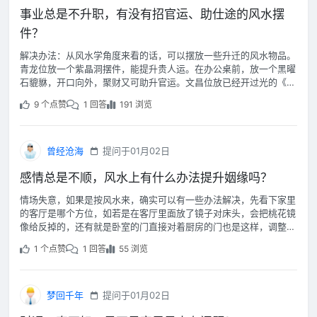
事业总是不升职，有没有招官运、助仕途的风水摆
件？
解决办法：从风水学角度来看的话，可以摆放一些升迁的风水物品。
青龙位放一个紫晶洞摆件，能提升贵人运。在办公桌前，放一个黑曜
石貔貅，开口向外，聚财又可助升官运。文昌位放已经开过光的《道
德经》。
9 个点赞
1 回答
191 浏览
曾经沧海
提问于01月02日
感情总是不顺，风水上有什么办法提升姻缘吗？
情场失意，如果是按风水来，确实可以有一些办法解决，先看下家里
的客厅是哪个方位，如若是在客厅里面放了镜子对床头，会把桃花镜
像给反掉的，还有就是卧室的门直接对着厨房的门也是这样，调整这
些就可以进行改善。
1 个点赞
1 回答
55 浏览
梦回千年
提问于01月02日