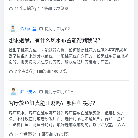
么一定要先观察好自己的方位，坐实朝空后有倚物是最为合适的。
11 个点赞
1 回答
772 浏览
紫陌红尘
提问于01月02日
想求姻缘，有什么风水布置能帮到我吗？
找出了桃花方位，才能进行布置。如何确定桃花方位呢?将客厅或者
卧室按坐向来划分八卦位，一般桃花位在东南方，如果住宅是坐北朝
南的，则需特别关注东南方向，确认清楚后方能着手布置。
7 个点赞
1 回答
160 浏览
醉卧美人
提问于01月02日
客厅放鱼缸真能旺财吗？哪种鱼最好？
客厅风水：客厅鱼缸放哪里好？客厅摆放鱼缸能聚财，但要讲究方
法，不能放在门或者沙发后面，选择角落阴凉通风处。养鱼：金鱼、
七彩神仙鱼、龙鱼等均可，最好是成双成对的，以“六”为宜，“六六
大顺”，颜色以红、金色为主。
14 个点赞
1 回答
619 浏览