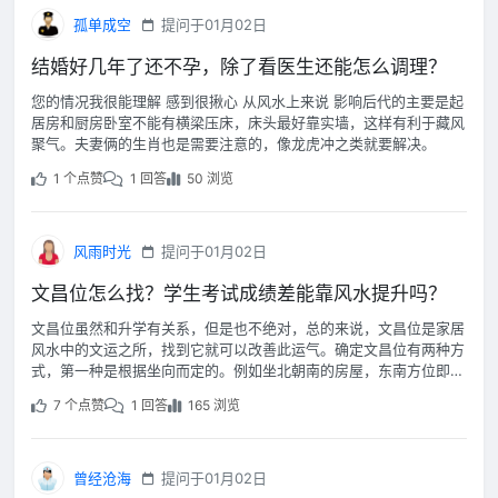
孤单成空
提问于01月02日
结婚好几年了还不孕，除了看医生还能怎么调理？
您的情况我很能理解 感到很揪心 从风水上来说 影响后代的主要是起
居房和厨房卧室不能有横梁压床，床头最好靠实墙，这样有利于藏风
聚气。夫妻俩的生肖也是需要注意的，像龙虎冲之类就要解决。
1 个点赞
1 回答
50 浏览
风雨时光
提问于01月02日
文昌位怎么找？学生考试成绩差能靠风水提升吗？
文昌位虽然和升学有关系，但是也不绝对，总的来说，文昌位是家居
风水中的文运之所，找到它就可以改善此运气。确定文昌位有两种方
式，第一种是根据坐向而定的。例如坐北朝南的房屋，东南方位即是
文昌位。
7 个点赞
1 回答
165 浏览
曾经沧海
提问于01月02日