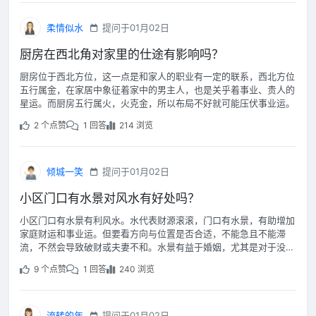
柔情似水
提问于01月02日
厨房在西北角对家里的仕途有影响吗？
厨房位于西北方位，这一点是和家人的职业有一定的联系，西北方位
五行属金，在家居中象征着家中的男主人，也是关乎着事业、贵人的
星运。而厨房五行属火，火克金，所以布局不好就可能压伏事业运。
2 个点赞
1 回答
214 浏览
倾城一笑
提问于01月02日
小区门口有水景对风水有好处吗？
小区门口有水景有利风水。水代表财源滚滚，门口有水景，有助增加
家庭财运和事业运。但要看方向与位置是否合适，不能急且不能滞
流，不然会导致破财或夫妻不和。水景有益于婚姻，尤其是对于没有
结婚的人来说，能增加桃花机率。
9 个点赞
1 回答
240 浏览
流转的年
提问于01月02日