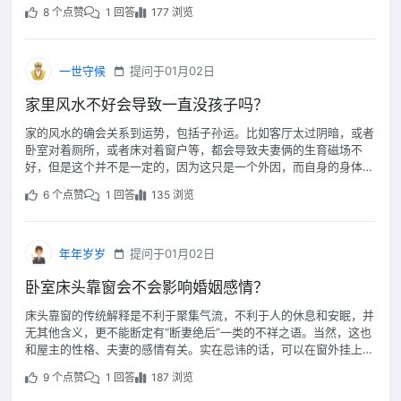
在门口处摆放屏风或者是玄关柜等，这样就可以挡住直接的来路，把
8 个点赞
1 回答
177 浏览
“冲气”给挡下来了！
一世守候
提问于01月02日
家里风水不好会导致一直没孩子吗？
家的风水的确会关系到运势，包括子孙运。比如客厅太过阴暗，或者
卧室对着厕所，或者床对着窗户等，都会导致夫妻俩的生育磁场不
好，但是这个并不是一定的，因为这只是一个外因，而自身的身体情
况，生活规律和心态才是真正的内因。
6 个点赞
1 回答
135 浏览
年年岁岁
提问于01月02日
卧室床头靠窗会不会影响婚姻感情？
床头靠窗的传统解释是不利于聚集气流，不利于人的休息和安眠，并
无其他含义，更不能断定有“断妻绝后”一类的不祥之语。当然，这也
和屋主的性格、夫妻的感情有关。实在忌讳的话，可以在窗外挂上厚
厚的帘子或者用屏风隔开，风水理论讲究的是动静相宜，如能搭配得
9 个点赞
1 回答
187 浏览
体，床头靠窗也不会有什么影响。