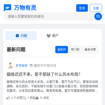
万物有灵
登录
注册
问题
用户
最新问题
最新的
热门的
最多点赞
岁月安好
提问于01月02日
姻缘迟迟不来，是不是缺了什么风水布局？
姻缘迟来与风水有很大关系。从客厅看，客厅为出气口，要保证动线
通畅、采光良好，不能有镜子对着门口或者对着沙发，否则容易将桃
花散尽，沙发背后要有靠山，寓意有依靠。客厅可摆放绿色植物和水
晶摆件，增强磁场。
2 个点赞
1 回答
71 浏览