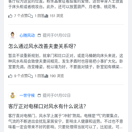
客厅较为适宜的位置。粉水晶象征着甜蜜的爱情，适合单身人士放置
于床头柜或者梳妆台。此外，还可以放置葫芦、月老像、桃花等。
7 个点赞
1 回答
151 浏览
心随风动
提问于01月02日
怎么通过风水改善夫妻关系呀？
暂且不谈重新规划，就拿门和灶口正对，或是马桶朝向床头来说，这
种风水布局会致使夫妻间相克，发生矛盾时也容易把小事扩大化。卧
室要先调。改变睡姿，枕以墙为好，不要面对镜子，卧室如有横梁压
床要挂葫芦或水晶。
9 个点赞
1 回答
190 浏览
一世守候
提问于01月02日
客厅正对电梯口对风水有什么说法？
客厅直对电梯门，风水学上属于“冲射”煞局。电梯是“气”的聚集点，
气流的不断进出会扰乱家居安宁，影响主人健康和运势。不过也不意
味着一定会带来不好的影响，只要处理得当就可以了，比如说，可以