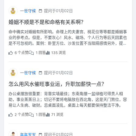
一世守候
提问于01月02日
婚姻不顺是不是和命格有关系啊？
命中确实对婚姻有所影响。命理上的夫妻宫、桃花位等等都是婚姻事
业的参考点。但是，不要灰心！风水、磁场、个人行为等后天因素也
是不可忽视的。案例：卧室方位、沙发位置不当阻隔感情另外，提高
自身的魅力也是很重要的，只有自己乐观了，才会遇到好的运势。
6 个点赞
1 回答
135 浏览
一世守候
提问于01月02日
怎么用风水催旺事业运，升职加薪快一点？
办公桌摆放很重要：背靠实墙最佳；东南角摆一盆绿植可得贵人相
助，事业蒸蒸日上；切记不要将电脑放在西北角，这是天门煞位，容
易让人生病、破财。忌桌面凌乱，桌面上每天都要保持整洁干净。
2 个点赞
1 回答
71 浏览
年年岁岁
提问于01月02日