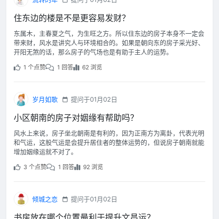
住东边的楼是不是更容易发财？
东属木，主春夏之气，为生旺之方。所以住东边的房子本身不一定会
带来财，风水是讲究人与环境相合的。如果是朝向东的房子采光好、
开阳无煞的话，那么房子的气场也是有助于主人的运势。
1 个点赞
1 回答
62 浏览
岁月如歌
提问于01月02日
小区朝南的房子对姻缘有帮助吗？
风水上来说，房子坐北朝南是有利的，因为正南方为离卦，代表光明
和气运，这股气运是会提升居住者的整体运势的，但说房子朝南就能
增加姻缘运就不对了。
3 个点赞
1 回答
92 浏览
倾城之恋
提问于01月02日
书房放在哪个位置最利于提升文昌运？