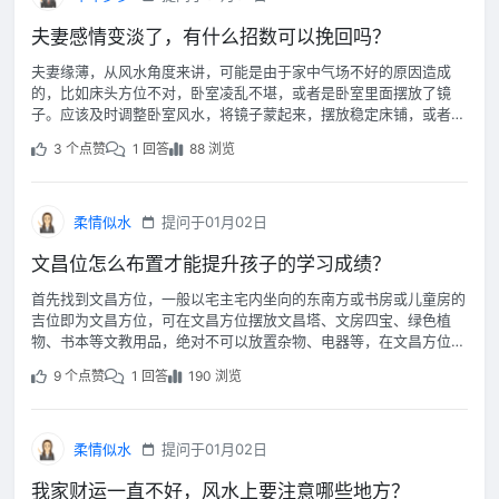
夫妻感情变淡了，有什么招数可以挽回吗？
夫妻缘薄，从风水角度来讲，可能是由于家中气场不好的原因造成
的，比如床头方位不对，卧室凌乱不堪，或者是卧室里面摆放了镜
子。应该及时调整卧室风水，将镜子蒙起来，摆放稳定床铺，或者是
使用一些能够增加夫妻感情的物品，如鸳鸯摆件或粉色水晶等。
3 个点赞
1 回答
88 浏览
柔情似水
提问于01月02日
文昌位怎么布置才能提升孩子的学习成绩？
首先找到文昌方位，一般以宅主宅内坐向的东南方或书房或儿童房的
吉位即为文昌方位，可在文昌方位摆放文昌塔、文房四宝、绿色植
物、书本等文教用品，绝对不可以放置杂物、电器等，在文昌方位尽
量不要有杂物，越干净越好，当孩子在文昌方位读书写字的时候，文
9 个点赞
1 回答
190 浏览
气会更旺。
柔情似水
提问于01月02日
我家财运一直不好，风水上要注意哪些地方？