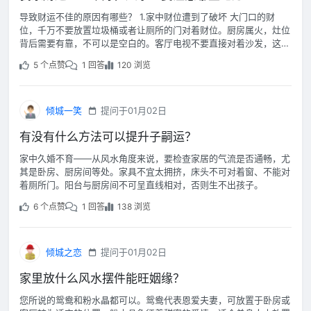
导致财运不佳的原因有哪些？ 1.家中财位遭到了破坏 大门口的财
位，千万不要放置垃圾桶或者让厕所的门对着财位。厨房属火，灶位
背后需要有靠，不可以是空白的。客厅电视不要直接对着沙发，这样
会造成泄财。
5 个点赞
1 回答
120 浏览
倾城一笑
提问于01月02日
有没有什么方法可以提升子嗣运？
家中久婚不育——从风水角度来说，要检查家居的气流是否通畅，尤
其是卧房、厨房间等处。家具不宜太拥挤，床头不可对着窗、不能对
着厕所门。阳台与厨房间不可呈直线相对，否则生不出孩子。
6 个点赞
1 回答
138 浏览
倾城之恋
提问于01月02日
家里放什么风水摆件能旺姻缘？
您所说的鸳鸯和粉水晶都可以。鸳鸯代表恩爱夫妻，可放置于卧房或