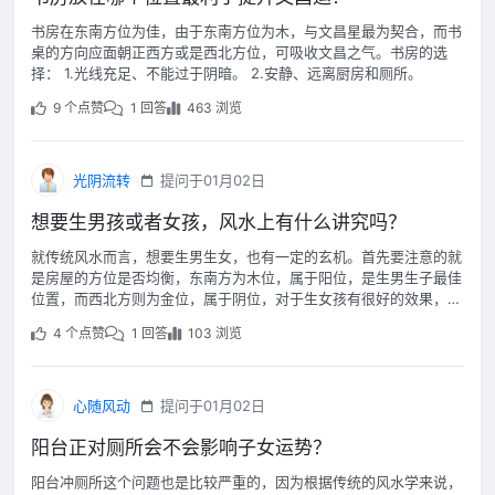
书房在东南方位为佳，由于东南方位为木，与文昌星最为契合，而书
桌的方向应面朝正西方或是西北方位，可吸收文昌之气。书房的选
择： 1.光线充足、不能过于阴暗。 2.安静、远离厨房和厕所。
9 个点赞
1 回答
463 浏览
光阴流转
提问于01月02日
想要生男孩或者女孩，风水上有什么讲究吗？
就传统风水而言，想要生男生女，也有一定的玄机。首先要注意的就
是房屋的方位是否均衡，东南方为木位，属于阳位，是生男生子最佳
位置，而西北方则为金位，属于阴位，对于生女孩有很好的效果，所
以适当在相应方位布置一些物品，例如绿植、镜子、水晶等等。
4 个点赞
1 回答
103 浏览
心随风动
提问于01月02日
阳台正对厕所会不会影响子女运势？
阳台冲厕所这个问题也是比较严重的，因为根据传统的风水学来说，