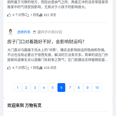
厕所属于污秽的地方，而阳台是纳气之所，两者正冲的话非常容易导
致家中的气场受到影响，尤其对于小孩子的影响很大。
9 个点赞
1 回答
822 浏览
流转的年
提问于01月02日
房子门口对着路好不好，会影响财运吗？
大门直对马路属于风水上的“冲煞”，确实会影响财运的吸纳和存储。
不过也没有必要过于惊慌失措，解决的方法有许多。简单的说在门外
放屏风或做玄关以遮蔽门处射来之煞气；在门前摆设吉祥植物如富贵
竹、发财树等，以聚财消煞。
8 个点赞
1 回答
428 浏览
1
2
3
4
5
6
7
8
9
10
欢迎来到 万物有灵