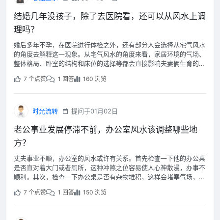
结婚几年没孩子，除了去医院看，还可以从风水上调
理吗？
婚后多年不孕，在医院进行体检之外，还有部分人会选择从宅气风水
的角度去解释这一现象。从宅气风水的角度来看，家居环境的气场、
整体格局、卧室的结构和床位的选择等都会直接影响夫妻俩生育的运
程。
7 个点赞
1 回答
160 浏览
时光流转
提问于01月02日
老公事业发展停滞不前，办公室风水该调整哪些地
方？
丈夫事业不顺，办公室的风水或许有关系。首先检查一下他的办公桌
是否直对着大门或者厕所，这种冲煞之位容易使人心神散漫，办事不
顺利。其次，检查一下办公桌是否有杂物堆积，这样会堵塞气场，不
利于做决定。
7 个点赞
1 回答
150 浏览