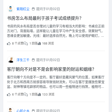
紫陌红尘
提问于01月02日
书房怎么布局最利于孩子考试成绩提升？
书房的风水布局是否合理对儿童的学习有相当大的影响：书桌应正前
方对门，背面贴墙，这样能让儿童在学习中产生安全感，敛聚财气，
思维会更加敏捷。光线：最好选择自然光，晚上可以使用护眼灯，选
择柔和的光线，不要使孩子的眼睛疲劳。
8 个点赞
1 回答
168 浏览
浮生三千
提问于01月02日
客厅朝向不对是不是会影响家里的财运和姻缘？
客厅向哪个方向是不一定的，客厅最好是藏风聚气的位置，如果客厅
处于北方和西南方就很容易导致钱财流失，可以在客厅里摆放些聚宝
盆、财神等镇宅辟邪的物品，也可以用一些植物进行挡煞，植物可以
带来财运。
6 个点赞
1 回答
133 浏览
心如止水
提问于01月02日