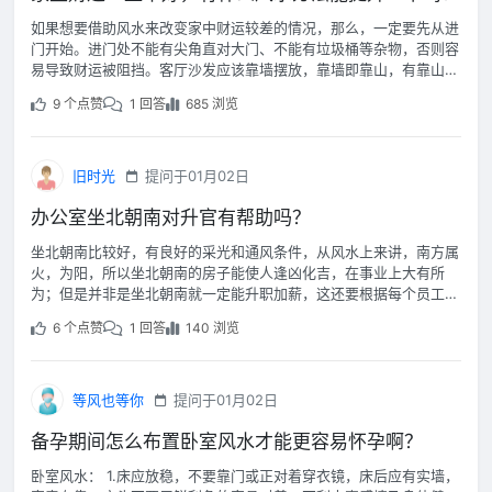
如果想要借助风水来改变家中财运较差的情况，那么，一定要先从进
门开始。进门处不能有尖角直对大门、不能有垃圾桶等杂物，否则容
易导致财运被阻挡。客厅沙发应该靠墙摆放，靠墙即靠山，有靠山才
能有稳定的财运。
9 个点赞
1 回答
685 浏览
旧时光
提问于01月02日
办公室坐北朝南对升官有帮助吗？
坐北朝南比较好，有良好的采光和通风条件，从风水上来讲，南方属
火，为阳，所以坐北朝南的房子能使人逢凶化吉，在事业上大有所
为；但是并非是坐北朝南就一定能升职加薪，这还要根据每个员工的
五行八字以及公司的格局而定。
6 个点赞
1 回答
140 浏览
等风也等你
提问于01月02日
备孕期间怎么布置卧室风水才能更容易怀孕啊？
卧室风水： 1.床应放稳，不要靠门或正对着穿衣镜，床后应有实墙，