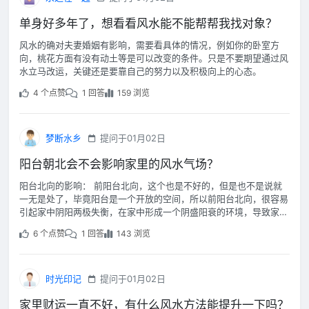
单身好多年了，想看看风水能不能帮帮我找对象？
风水的确对夫妻婚姻有影响，需要看具体的情况，例如你的卧室方
向，桃花方面有没有动土等是可以改变的条件。只是不要期望通过风
水立马改运，关键还是要靠自己的努力以及积极向上的心态。
4 个点赞
1 回答
159 浏览
梦断水乡
提问于01月02日
阳台朝北会不会影响家里的风水气场？
阳台北向的影响： 前阳台北向，这个也是不好的，但是也不是说就
一无是处了，毕竟阳台是一个开放的空间，所以前阳台北向，很容易
引起家中阴阳两极失衡，在家中形成一个阴盛阳衰的环境，导致家中
出现阴气过重的现象。
6 个点赞
1 回答
143 浏览
时光印记
提问于01月02日
家里财运一直不好，有什么风水方法能提升一下吗？