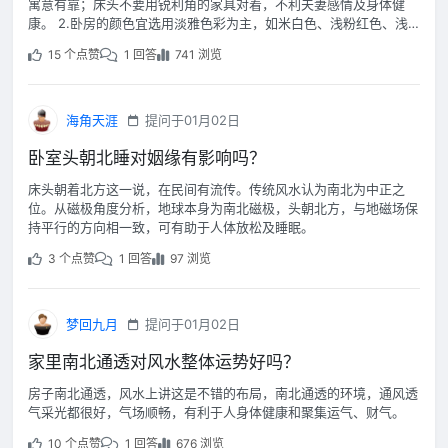
寓意有靠；床头不要用锐利角的家具对着，不利夫妻感情及身体健
康。 2.卧房的颜色宜选用淡雅色彩为主，如米白色、浅粉红色、浅
灰色等，这些色彩不但能营造出温馨的感觉，还能让人心境平和。
15 个点赞
1 回答
741 浏览
海角天涯
提问于01月02日
卧室头朝北睡对姻缘有影响吗？
床头朝着北方这一说，在民间有流传。传统风水认为南北为中正之
位。从磁极角度分析，地球本身为南北磁极，头朝北方，与地磁场保
持平行的方向相一致，可有助于人体放松及睡眠。
3 个点赞
1 回答
97 浏览
梦回九月
提问于01月02日
家里南北通透对风水整体运势好吗？
房子南北通透，风水上讲这是不错的布局，南北通透的环境，通风透
气采光都很好，气场顺畅，有利于人身体健康和聚集运气、财气。
10 个点赞
1 回答
676 浏览