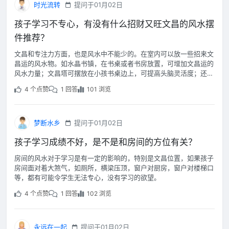
时光流转
提问于01月02日
孩子学习不专心，有没有什么招财又旺文昌的风水摆
件推荐？
文昌和专注力方面，也是风水中不能少的。在室内可以放一些招来文
昌运的风水物。如水晶书镇，在书桌或者书房放置，可增加文昌运的
风水力量；文昌塔可摆放在小孩书桌边上，可提高头脑灵活度；还可
以放些绿色植物来净化空间，提升风水能量场。
4 个点赞
1 回答
101 浏览
梦断水乡
提问于01月02日
孩子学习成绩不好，是不是和房间的方位有关？
房间的风水对于学习是有一定的影响的，特别是文昌位置，如果孩子
房间面对着大煞气，如厕所，横梁压顶，窗户对厨房，窗户对楼梯口
等，都有可能令学生无法专心，没有学习的欲望。
4 个点赞
1 回答
102 浏览
永远在一起
提问于01月02日