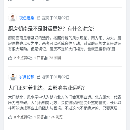
夜色温柔
提问于01月02日
厨房朝南是不是财运更好？有什么讲究？
厨房面南是非常好的选择。按照传统的风水理论，南为阳、为火，厨
房同样也以火为主，两者可以形成良性互动，对家庭运势尤其是财运
有很大帮助。但是切记，厨房不宜和大门相对，也就是俗称的“厨门
冲门”，会带来漏财之气。
2 个点赞
1 回答
73 浏览
岁月如梦
提问于01月02日
大门正对着北边，会影响事业运吗？
大门朝北，风水学中认为朝向北方的门会克事业运。北方属水，代表
压力与障碍，大门若朝向北方，会使得家居易受外煞的侵扰，长此以
往可能造成事业上的阻力与困境。不过这也不是绝对的，只要家居整
体和谐就行了。
8 个点赞
1 回答
174 浏览