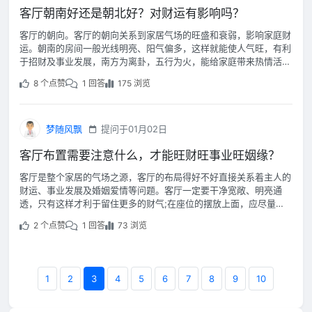
客厅朝南好还是朝北好？对财运有影响吗？
客厅的朝向。客厅的朝向关系到家居气场的旺盛和衰弱，影响家庭财
运。朝南的房间一般光线明亮、阳气偏多，这样就能使人气旺，有利
于招财及事业发展，南方为离卦，五行为火，能给家庭带来热情活泼
的气氛，对从事商业工作的人士尤为适宜。
8 个点赞
1 回答
175 浏览
梦随风飘
提问于01月02日
客厅布置需要注意什么，才能旺财旺事业旺姻缘？
客厅是整个家居的气场之源，客厅的布局得好不好直接关系着主人的
财运、事业发展及婚姻爱情等问题。客厅一定要干净宽敞、明亮通
透，只有这样才利于留住更多的财气;在座位的摆放上面，应尽量形
成回字形，或者U型，这样容易拉近彼此的关系，促进人际关系的发
2 个点赞
1 回答
73 浏览
展。
1
2
3
4
5
6
7
8
9
10