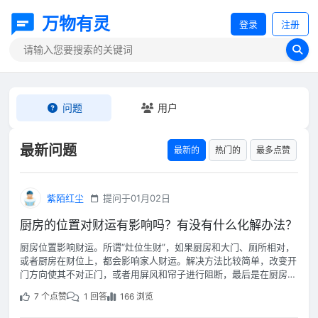
万物有灵
登录
注册
问题
用户
最新问题
最新的
热门的
最多点赞
紫陌红尘
提问于01月02日
厨房的位置对财运有影响吗？有没有什么化解办法？
厨房位置影响财运。所谓“灶位生财”，如果厨房和大门、厕所相对，
或者厨房在财位上，都会影响家人财运。解决方法比较简单，改变开
门方向使其不对正门，或者用屏风和帘子进行阻断，最后是在厨房摆
上植物来调和。
7 个点赞
1 回答
166 浏览