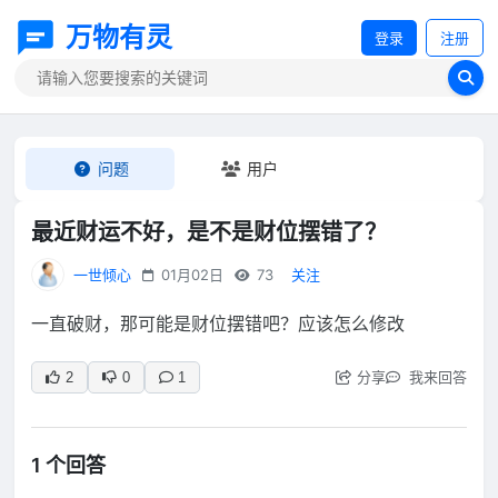
万物有灵
登录
注册
问题
用户
最近财运不好，是不是财位摆错了？
一世倾心
01月02日
73
关注
一直破财，那可能是财位摆错吧？应该怎么修改
分享
我来回答
2
0
1
1 个回答