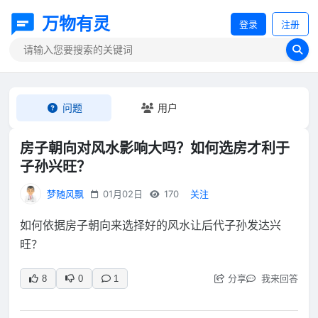
万物有灵
登录
注册
问题
用户
房子朝向对风水影响大吗？如何选房才利于
子孙兴旺？
梦随风飘
01月02日
170
关注
如何依据房子朝向来选择好的风水让后代子孙发达兴
旺？
分享
我来回答
8
0
1