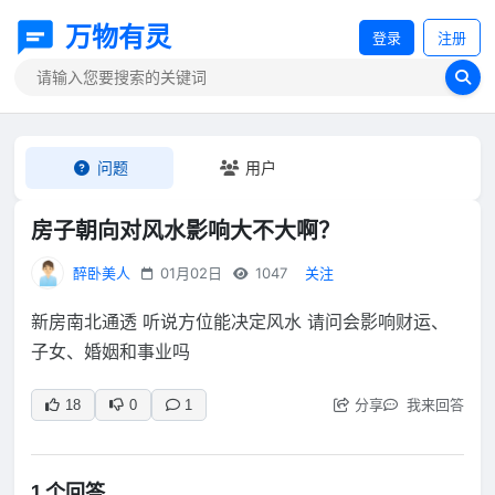
万物有灵
登录
注册
问题
用户
房子朝向对风水影响大不大啊？
醉卧美人
01月02日
1047
关注
新房南北通透 听说方位能决定风水 请问会影响财运、
子女、婚姻和事业吗
分享
我来回答
18
0
1
1 个回答