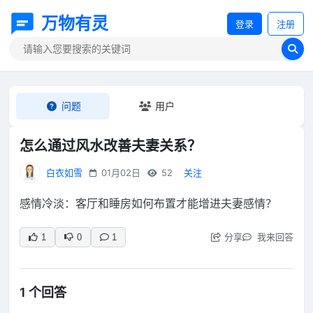
万物有灵
登录
注册
问题
用户
怎么通过风水改善夫妻关系？
白衣如雪
01月02日
52
关注
感情冷淡：客厅和睡房如何布置才能增进夫妻感情？
分享
我来回答
1
0
1
1 个回答