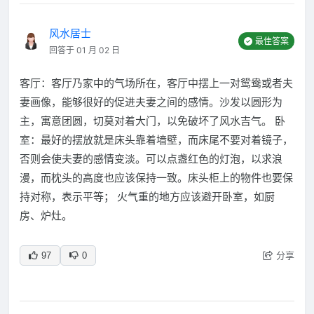
风水居士
最佳答案
回答于 01 月 02 日
客厅：客厅乃家中的气场所在，客厅中摆上一对鸳鸯或者夫
妻画像，能够很好的促进夫妻之间的感情。沙发以圆形为
主，寓意团圆，切莫对着大门，以免破坏了风水吉气。 卧
室：最好的摆放就是床头靠着墙壁，而床尾不要对着镜子，
否则会使夫妻的感情变淡。可以点盏红色的灯泡，以求浪
漫，而枕头的高度也应该保持一致。床头柜上的物件也要保
持对称，表示平等； 火气重的地方应该避开卧室，如厨
房、炉灶。
分享
97
0