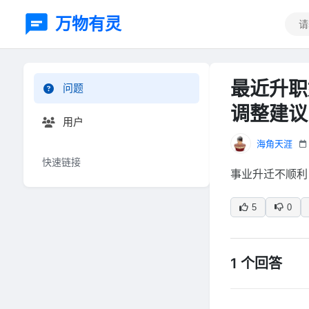
万物有灵
最近升职
问题
调整建议
用户
海角天涯
快速链接
事业升迁不顺利
5
0
1 个回答