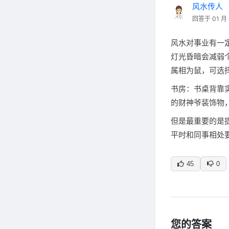
风水传人
回答于 01 月 
风水对事业有一
灯光昏暗会减弱
属相为鼠，可选
书房：书桌背靠
的财神爷装饰物
但是最重要的是
平时和同事相处
45
0
您的答案