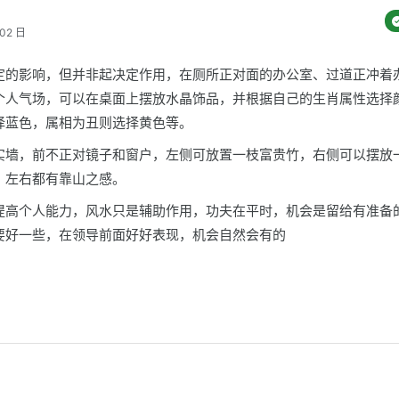
02 日
定的影响，但并非起决定作用，在厕所正对面的办公室、过道正冲着
个人气场，可以在桌面上摆放水晶饰品，并根据自己的生肖属性选择
择蓝色，属相为丑则选择黄色等。
实墙，前不正对镜子和窗户，左侧可放置一枝富贵竹，右侧可以摆放
，左右都有靠山之感。
提高个人能力，风水只是辅助作用，功夫在平时，机会是留给有准备
要好一些，在领导前面好好表现，机会自然会有的