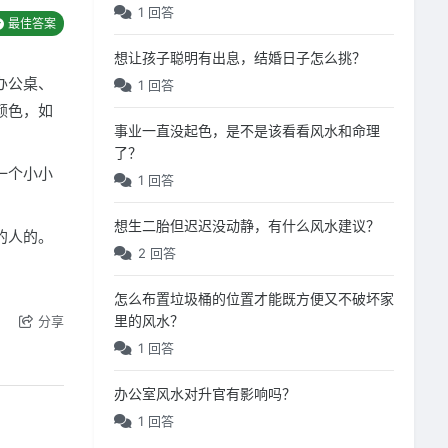
1 回答
最佳答案
想让孩子聪明有出息，结婚日子怎么挑？
办公桌、
1 回答
颜色，如
事业一直没起色，是不是该看看风水和命理
了？
一个小小
1 回答
想生二胎但迟迟没动静，有什么风水建议？
的人的。
2 回答
怎么布置垃圾桶的位置才能既方便又不破坏家
里的风水？
分享
1 回答
办公室风水对升官有影响吗？
1 回答