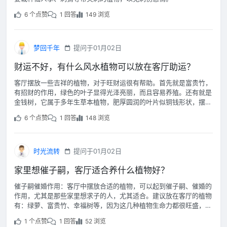
6 个点赞
1 回答
149 浏览
梦回千年
提问于01月02日
财运不好，有什么风水植物可以放在客厅助运？
客厅摆放一些吉祥的植物，对于旺财运很有帮助。首先就是富贵竹，
有招财的作用，绿色的叶子显得光泽亮丽，而且容易养殖。还有就是
金钱树，它属于多年生草本植物，肥厚圆润的叶片似铜钱形状，摆放
在客厅的财位上最为合适。
6 个点赞
1 回答
148 浏览
时光流转
提问于01月02日
家里想催子嗣，客厅适合养什么植物好？
催子嗣催婚作用：客厅中摆放合适的植物，可以起到催子嗣、催婚的
作用，尤其是那些家里想求子的人，尤其适合。建议放在客厅的植物
有：绿萝、富贵竹、幸福树等，因为这几种植物生命力都很旺盛，寓
意都很好，在客厅摆放可以起到生旺的作用。
1 个点赞
1 回答
52 浏览