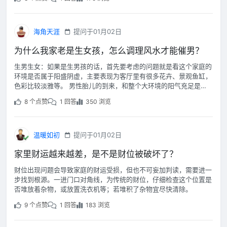
海角天涯
提问于01月02日
为什么我家老是生女孩，怎么调理风水才能催男？
生男生女：如果是生男孩的话，首先要考虑的问题就是看这个家庭的
环境是否属于阳盛阴虚，主要表现为客厅里有很多花卉、景观鱼缸，
色彩比较淡雅等。 男性胎儿的到来，和整个大环境的阳气充足是分
不开的。
8 个点赞
1 回答
350 浏览
温暖如初
提问于01月02日
家里财运越来越差，是不是财位被破坏了？
财位出现问题会导致家庭的财运受损，但也不可妄加判读，需要进一
步找到根源。一进门口对角线，为传统的财位，仔细检查这个位置是
否堆放着杂物，或放置洗衣机等；若堆积了杂物宜尽快清除。
9 个点赞
1 回答
183 浏览