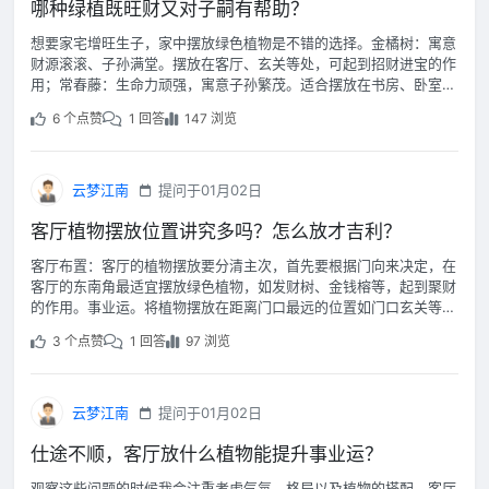
哪种绿植既旺财又对子嗣有帮助？
想要家宅增旺生子，家中摆放绿色植物是不错的选择。金橘树：寓意
财源滚滚、子孙满堂。摆放在客厅、玄关等处，可起到招财进宝的作
用；常春藤：生命力顽强，寓意子孙繁茂。适合摆放在书房、卧室等
处；龟背竹：叶片形似铜钱，寓意财富聚集，又代表子孙满堂。
6 个点赞
1 回答
147 浏览
云梦江南
提问于01月02日
客厅植物摆放位置讲究多吗？怎么放才吉利？
客厅布置：客厅的植物摆放要分清主次，首先要根据门向来决定，在
客厅的东南角最适宜摆放绿色植物，如发财树、金钱榕等，起到聚财
的作用。事业运。将植物摆放在距离门口最远的位置如门口玄关等，
以达到步步高升的愿望。
3 个点赞
1 回答
97 浏览
云梦江南
提问于01月02日
仕途不顺，客厅放什么植物能提升事业运？
观察这些问题的时候我会注重考虑气氛、格局以及植物的搭配。客厅