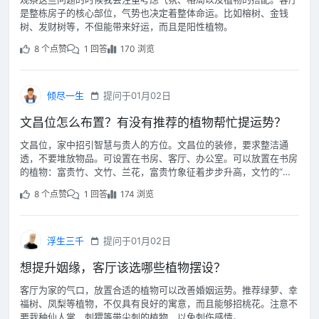
是整栋房子的核心部位，气势也决定着整体命运。比如榕树、金钱
树、发财树等，不但能带来好运，而且是阳性植物。
8 个点赞
1 回答
170 浏览
倾尽一生
提问于01月02日
文昌位怎么布置？有没有推荐的植物帮忙提运势？
文昌位，家中招引智慧与贵人的方位。文昌位的装修，要求整洁通
透，不要堆放物品。可设置在书房、客厅、办公室。可以放置在书房
的植物：富贵竹、文竹、兰花，富贵竹象征着步步升高，文竹的“文”
字代表着读书，兰花代表着清雅之气。
8 个点赞
1 回答
174 浏览
浮生三千
提问于01月02日
想提升姻缘，客厅该选哪些植物摆设？
客厅为家的气口，放置合适的植物可以改善婚姻运势。推荐绿萝、幸
福树、凤梨等植物，不仅具有良好的寓意，而且能够招桃花。注意不
要栽种仙人掌、刺猬等带尖刺的植物，以免刺伤感情。