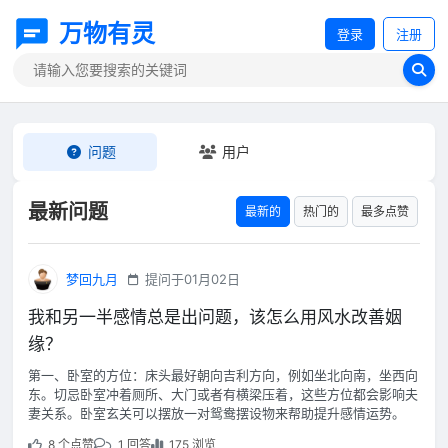
万物有灵
登录
注册
问题
用户
最新问题
最新的
热门的
最多点赞
梦回九月
提问于01月02日
我和另一半感情总是出问题，该怎么用风水改善姻
缘？
第一、卧室的方位：床头最好朝向吉利方向，例如坐北向南，坐西向
东。切忌卧室冲着厕所、大门或者有横梁压着，这些方位都会影响夫
妻关系。卧室玄关可以摆放一对鸳鸯摆设物来帮助提升感情运势。
8 个点赞
1 回答
175 浏览