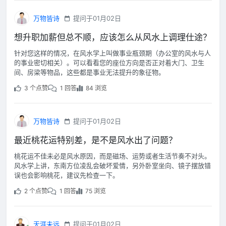
万物皆诗
提问于01月02日
想升职加薪但总不顺，应该怎么从风水上调理仕途？
针对您这样的情况，在风水学上叫做事业瓶颈期（办公室的风水与人
的事业密切相关）。可以看看您的座位方向是否正对着大门、卫生
间、房梁等物品，这些都是事业无法提升的象征物。
3 个点赞
1 回答
84 浏览
万物皆诗
提问于01月02日
最近桃花运特别差，是不是风水出了问题？
桃花运不佳未必是风水原因，而是磁场、运势或者生活节奏不对头。
风水学上讲，东南方位凌乱会破坏爱情，另外卧室坐向、镜子摆放错
误也会影响桃花，建议先检查一下。
2 个点赞
1 回答
75 浏览
天涯未远
提问于01月02日