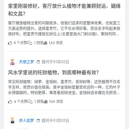
家里刚装修好，客厅放什么植物才能兼顾财运、姻缘
和文昌？
客厅摆放植物注意的问题很多，但我们追求的是整体效果，也就是三
方面运势的提升。选择富贵竹，它不仅长得好看，而且名字听起来就
很好听。把富贵竹摆放在财位上(主要是指大门斜对面)，聚财的同时
也有利于夫妻间的感情，还可以选择和绿萝一起摆放，因为绿萝有利
6 个点赞
1 回答
143 浏览
于聚集人气，使家中和睦，也利于夫妻的感情。
天使之梦
提问于01月02日
风水学里说的旺财植物，到底哪种最有效？
常见旺财植物：绿萝、金钱树、富贵竹、发财树等，这些植物不仅名
字吉祥，观赏价值也很高。其中金钱树是最受欢迎的一种，它的叶子
长得圆圆的，特别肥厚，寓意着招财进宝。金钱树适合摆在光照充足
的地方，需要避免直射强光。
4 个点赞
1 回答
100 浏览
伊人如梦
提问于01月02日