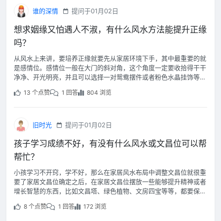
谁的深情
提问于01月02日
想求姻缘又怕遇人不淑，有什么风水方法能提升正缘
吗？
从风水上来讲，要培养正缘就要先从家居环境下手，其中最重要的就
是感情位。感情位一般在大门的斜对角，这个角度一定要收拾得干干
净净、开光明亮，并且可以选择一对鸳鸯摆件或者粉色水晶挂饰等，
增加正缘磁场。
13 个点赞
1 回答
804 浏览
旧时光
提问于01月02日
孩子学习成绩不好，有没有什么风水或文昌位可以帮
帮忙？
小孩学习不开窍，学不好，那么在家居风水布局中调整文昌位就很重
要了家居文昌位确定之后，在家居文昌位摆放一些能够提升精神或者
增长智慧的东西，比如文昌塔、绿色植物、文房四宝等等，都要保持
家居文昌位的整洁，不要让家居文昌位里面堆放过多杂乱的东西，这
8 个点赞
1 回答
172 浏览
样会导致家居文昌位的能量流通不畅。