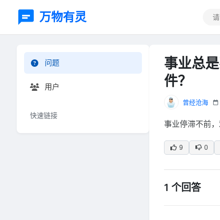
万物有灵
事业总是
问题
件？
用户
曾经沧海
快速链接
事业停滞不前，
9
0
1 个回答