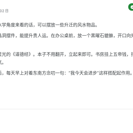
02 日
水学角度来看的话，可以摆放一些升迁的风水物品。
晶洞摆件，能提升贵人运。在办公桌前，放一个黑曜石貔貅，开口向
过光的《道德经》。本子不用翻开，立起来即可。书房挂上五帝钱，
气。
后，每天早上对着东南方念叨一句：“我今天会进步”这样搭配起作用