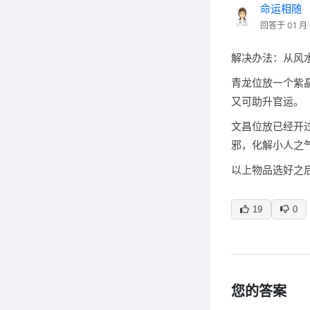
命运相随
回答于 01 月 
解决办法：从风
青龙位放一个紫
又可助升官运。
文昌位放已经开
邪，化解小人之
以上物品选好之
19
0
您的答案