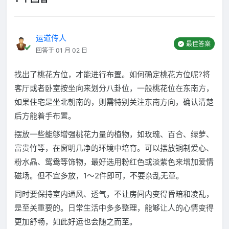
运道传人
最佳答案
回答于 01 月 02 日
找出了桃花方位，才能进行布置。如何确定桃花方位呢?将
客厅或者卧室按坐向来划分八卦位，一般桃花位在东南方，
如果住宅是坐北朝南的，则需特别关注东南方向，确认清楚
后方能着手布置。
摆放一些能够增强桃花力量的植物，如玫瑰、百合、绿萝、
富贵竹等，在窗明几净的环境中培育。可以摆放铜制爱心、
粉水晶、鸳鸯等饰物，最好选用粉红色或淡紫色来增加爱情
磁场。但不宜多放，1～2件即可，不要杂乱无章。
同时要保持室内通风、透气，不让房间内变得昏暗和凌乱，
是至关重要的。日常生活中多多整理，能够让人的心情变得
更加舒畅，如此好运也会随之而至。