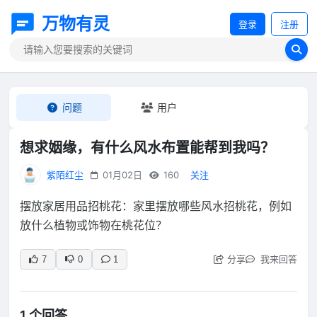
万物有灵
登录
注册
问题
用户
想求姻缘，有什么风水布置能帮到我吗？
紫陌红尘
01月02日
160
关注
摆放家居用品招桃花：家里摆放哪些风水招桃花，例如
放什么植物或饰物在桃花位？
分享
我来回答
7
0
1
1 个回答