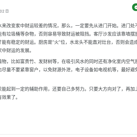
02 日
水来改变家中财运较差的情况，那么，一定要先从进门开始。进门处
能有垃圾桶等杂物，否则容易导致财运被阻挡。客厅沙发应该靠墙摆
才能有稳定的财运。厨房是“火”位，水龙头不能直对灶台，否则会造
家中财运的发展。
植物，比如富贵竹、发财树等，在吸引风水的同时还有净化室内空气
也尽量不要紧靠窗户，以免财源外泄，电子设备如电视机等，最好避
只能起到一定的辅助作用，还要自己多努力。只要大方向对了，再加
有效果了。