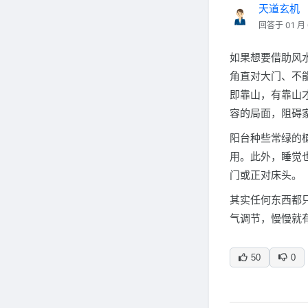
天道玄机
回答于 01 月 
如果想要借助风
角直对大门、不
即靠山，有靠山
容的局面，阻碍
阳台种些常绿的
用。此外，睡觉
门或正对床头。
其实任何东西都
气调节，慢慢就
50
0