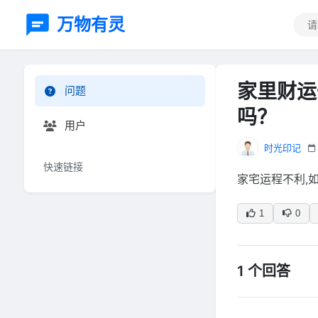
万物有灵
家里财运
问题
吗？
用户
时光印记
快速链接
家宅运程不利,
1
0
1 个回答