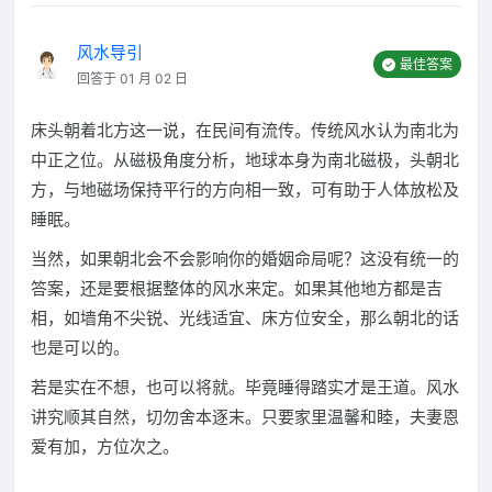
风水导引
最佳答案
回答于 01 月 02 日
床头朝着北方这一说，在民间有流传。传统风水认为南北为
中正之位。从磁极角度分析，地球本身为南北磁极，头朝北
方，与地磁场保持平行的方向相一致，可有助于人体放松及
睡眠。
当然，如果朝北会不会影响你的婚姻命局呢？这没有统一的
答案，还是要根据整体的风水来定。如果其他地方都是吉
相，如墙角不尖锐、光线适宜、床方位安全，那么朝北的话
也是可以的。
若是实在不想，也可以将就。毕竟睡得踏实才是王道。风水
讲究顺其自然，切勿舍本逐末。只要家里温馨和睦，夫妻恩
爱有加，方位次之。