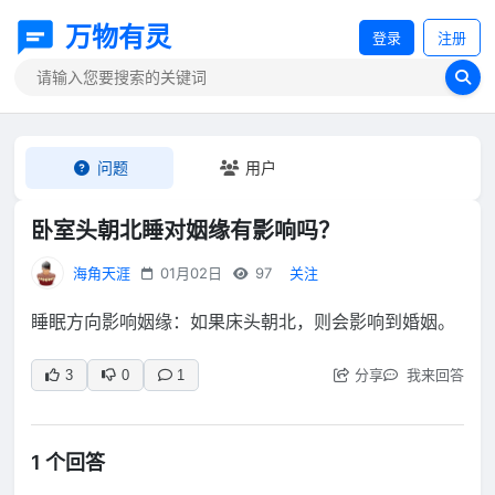
万物有灵
登录
注册
问题
用户
卧室头朝北睡对姻缘有影响吗？
海角天涯
01月02日
97
关注
睡眠方向影响姻缘：如果床头朝北，则会影响到婚姻。
分享
我来回答
3
0
1
1 个回答