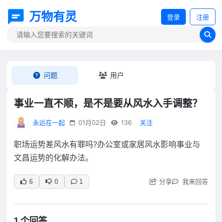
万物有灵
登录
注册
问题
用户
事业一直不顺，是不是要从风水入手调整？
永远在一起
01月02日
136
关注
职场运势差风水有罪吗?办公室或家居风水影响事业与
文昌运势的化解办法。
分享
我来回答
6
0
1
1 个回答