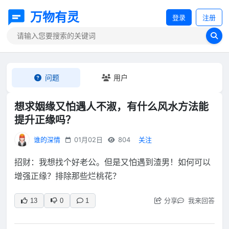
万物有灵
登录
注册
问题
用户
想求姻缘又怕遇人不淑，有什么风水方法能
提升正缘吗？
谁的深情
01月02日
804
关注
招财：我想找个好老公。但是又怕遇到渣男！如何可以
增强正缘？排除那些烂桃花？
分享
我来回答
13
0
1