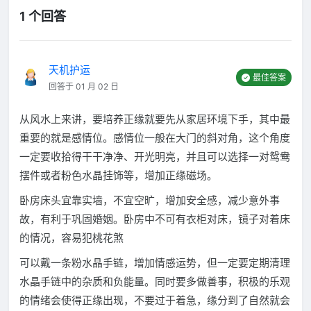
1 个回答
天机护运
最佳答案
回答于 01 月 02 日
从风水上来讲，要培养正缘就要先从家居环境下手，其中最
重要的就是感情位。感情位一般在大门的斜对角，这个角度
一定要收拾得干干净净、开光明亮，并且可以选择一对鸳鸯
摆件或者粉色水晶挂饰等，增加正缘磁场。
卧房床头宜靠实墙，不宜空旷，增加安全感，减少意外事
故，有利于巩固婚姻。卧房中不可有衣柜对床，镜子对着床
的情况，容易犯桃花煞
可以戴一条粉水晶手链，增加情感运势，但一定要定期清理
水晶手链中的杂质和负能量。同时要多做善事，积极的乐观
的情绪会使得正缘出现，不要过于着急，缘分到了自然就会