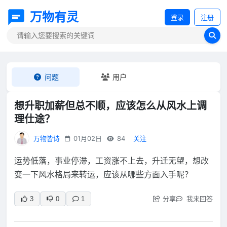
万物有灵
登录
注册
问题
用户
想升职加薪但总不顺，应该怎么从风水上调
理仕途？
万物皆诗
01月02日
84
关注
运势低落，事业停滞，工资涨不上去，升迁无望，想改
变一下风水格局来转运，应该从哪些方面入手呢？
分享
我来回答
3
0
1