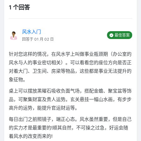
1 个回答
风水入门
最佳答案
回答于 01 月 02 日
针对您这样的情况，在风水学上叫做事业瓶颈期（办公室的
风水与人的事业密切相关）。可以看看您的座位方向是否正
对着大门、卫生间、房梁等物品，这些都是事业无法提升的
象征物。
桌上可以摆放黑曜石吸收负面气场，搭配金蟾、聚宝盆等饰
品，可聚集财富及贵人运势。玄关悬挂一幅山水画，有步步
高升的运势，能提升官运财运等。
每日出门之前照镜子，端正心态。风水虽然重要，但是自己
的实力才是最重要的!顺其自然，不可操之过急，好运会随
着风水的改变而来的!