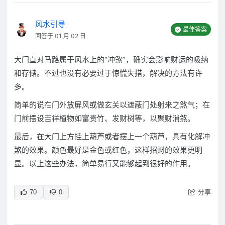
风水引导
最佳答案
回答于 01 月 02 日
大门直对马路属于风水上的“冲煞”，确实会影响财运的吸纳
和存储。不过也没有必要过于惊慌失措，解决的方法有许
多。
简单的说在门外放屏风或做玄关以遮蔽门处射来之煞气；在
门前摆设吉祥植物如富贵竹、发财树等，以聚财消煞。
最后，在大门上方挂上葫芦或者摆上一个葫芦，具有化解冲
煞的效果。颜色最好是金色或红色，这样招财的效果更明
显。以上这些办法，简单易行又能够起到很好的作用。
分享
70
0