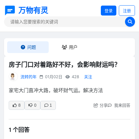
万物有灵
登录
注册
问题
用户
房子门口对着路好不好，会影响财运吗？
流转的年
01月02日
428
关注
家宅大门直冲大路，破坏财气运。解决方法
分享
我来回答
8
0
1
1 个回答