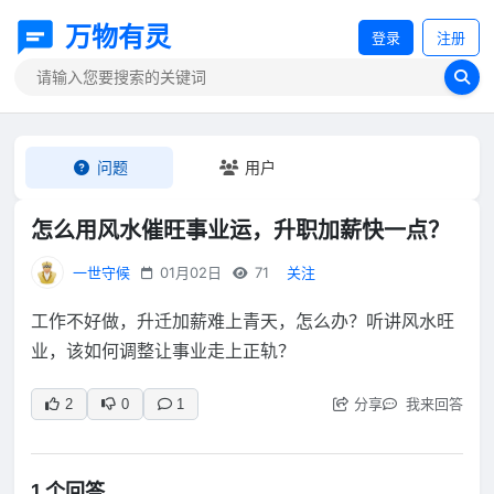
万物有灵
登录
注册
问题
用户
怎么用风水催旺事业运，升职加薪快一点？
一世守候
01月02日
71
关注
工作不好做，升迁加薪难上青天，怎么办？听讲风水旺
业，该如何调整让事业走上正轨？
分享
我来回答
2
0
1
1 个回答