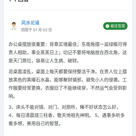
风水论道
最佳答案
回答于 01 月 02 日
办公桌摆放很重要：背靠实墙最佳；东南角摆一盆绿植可得
贵人相助，事业蒸蒸日上；切记不要将电脑放在西北角，这
是天门煞位，容易让人生病、破财。
忌桌面凌乱，桌面上每天都要保持整洁干净。在贵人位上摆
放黑色的黑曜石水晶，能够聚财镇邪，避免小人的侵袭。工
作服要经常更换，衣服旧了不能继续穿，不然运气会受到影
响。
3、床头不能对镜、对门、对厕所，睡不好状态怎么好，
4、每日清晨烧三柱香，敬天地祖先神明。 5、遇事多听多
看多想，善用自己的智慧。