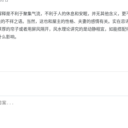
02 日
解释是不利于聚集气流，不利于人的休息和安眠，并无其他含义，更
一类的不祥之语。当然，这也和屋主的性格、夫妻的感情有关。实在忌
厚厚的帘子或者用屏风隔开，风水理论讲究的是动静相宜，如能搭配
什么影响。