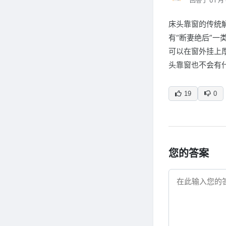
回答于 01 月 
床头靠窗的传统
有“断妻绝后”
可以在窗外挂上
头靠窗也不会有
19
0
您的答案