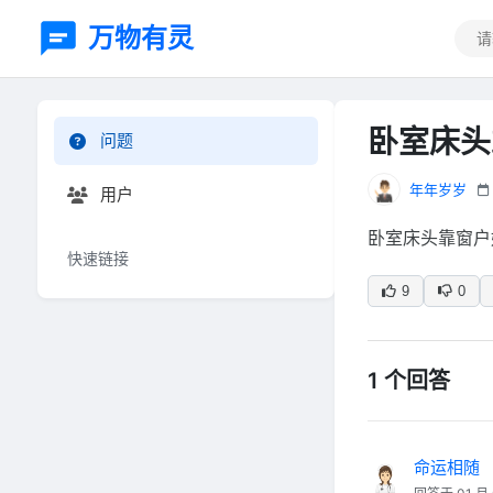
万物有灵
卧室床头
问题
年年岁岁
用户
卧室床头靠窗户
快速链接
9
0
1 个回答
命运相随