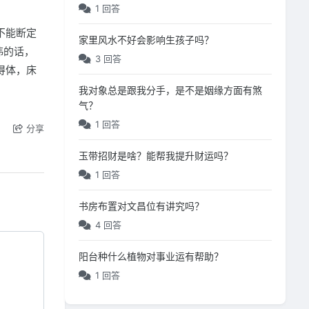
1 回答
不能断定
家里风水不好会影响生孩子吗？
讳的话，
3 回答
得体，床
我对象总是跟我分手，是不是姻缘方面有煞
气？
1 回答
分享
玉带招财是啥？能帮我提升财运吗？
1 回答
书房布置对文昌位有讲究吗？
4 回答
阳台种什么植物对事业运有帮助？
1 回答