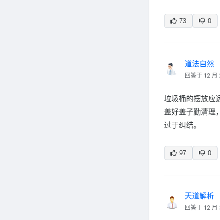
73
0
道法自然
回答于 12 月 
垃圾桶的摆放应
盖好盖子勤清理
过于纠结。
97
0
天道解析
回答于 12 月 