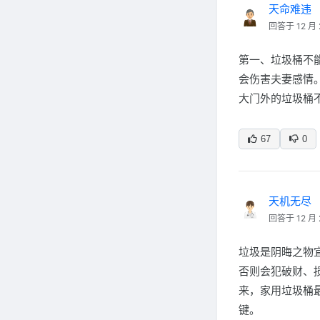
天命难违
回答于 12 月 
第一、垃圾桶不
会伤害夫妻感情
大门外的垃圾桶
67
0
天机无尽
回答于 12 月 
垃圾是阴晦之物
否则会犯破财、
来，家用垃圾桶
键。