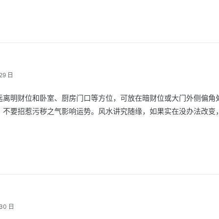
29 日
远离明财位和卧室、厨房门口等方位，可放在暗财位或大门外侧偏角
，不要招惹污秽之气影响运势。风水讲究随缘，如果实在没办法改变
30 日