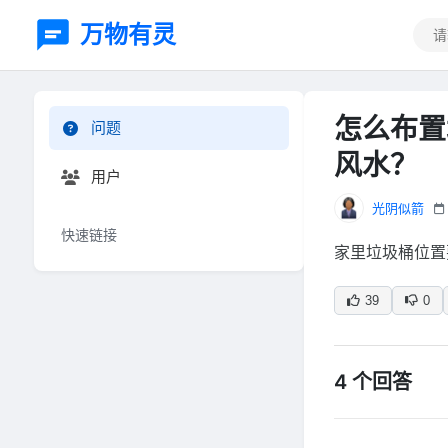
万物有灵
怎么布置
问题
风水？
用户
光阴似箭
快速链接
家里垃圾桶位置
39
0
4 个回答