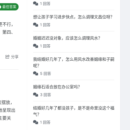
1 回答
最佳答案
想让孩子学习进步快点，怎么调理文昌位呀？
更不行，
1 回答
。第四、
婚姻迟迟没对象，应该怎么调理风水？
。
1 回答
分享
我结婚好几年了，怎么用风水改善姻缘和子嗣
呢？
5 回答
姻缘石适合放在办公室吗？
3 回答
宜摆放，
结婚好几年了都没孩子，是不是命里没这个福
地呈现出
气？
主要关
1 回答