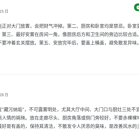
25 日
能正对大门放置，会把财气冲掉。第二、厨房和卧室均是禁忌。卧室
。第三、最好安置在房间一角，像厨房后方和卫生间的旁边比较合适
不要冲着玄关摆放。第五、安放完毕后，要盖上桶盖，避免散发异味
28 日
宜“藏污纳垢”，不可露置明处，尤其大厅中间、大门口与厨灶三处不
损人情的祸殃。放在走廊尽头、厨房角落或侧门旁较好，不要赤裸裸
最好是有盖的，保持其清洁，不散发令人厌恶的臭味，是改善风水的