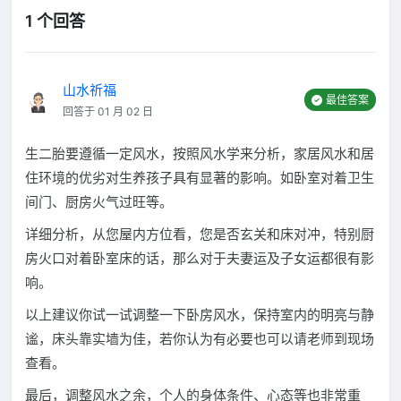
1 个回答
山水祈福
最佳答案
回答于 01 月 02 日
生二胎要遵循一定风水，按照风水学来分析，家居风水和居
住环境的优劣对生养孩子具有显著的影响。如卧室对着卫生
间门、厨房火气过旺等。
详细分析，从您屋内方位看，您是否玄关和床对冲，特别厨
房火口对着卧室床的话，那么对于夫妻运及子女运都很有影
响。
以上建议你试一试调整一下卧房风水，保持室内的明亮与静
谧，床头靠实墙为佳，若你认为有必要也可以请老师到现场
查看。
最后，调整风水之余，个人的身体条件、心态等也非常重