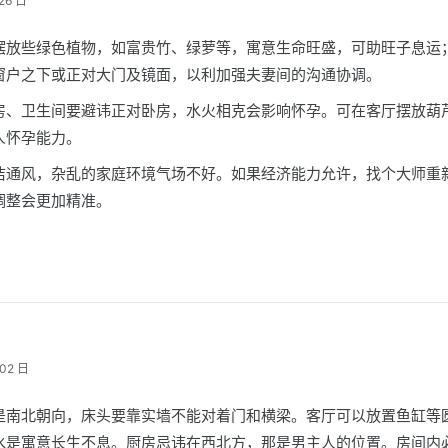
26 日
摆放些绿色植物，如富贵竹、绿萝等，寓意生命旺盛，可助旺子息运
窗户之下或正对大门及镜面，以利加强夫妻间的沟通协调。
房、卫生间要避讳正对卧房，水火相克会影响怀孕。可在客厅摆放葫
人怀孕能力。
洁通风，杂乱的家庭环境气场不好。如果经济能力允许，找个大师重
调整会更加精准。
02 日
是南北朝向，床头要靠实墙不能对着门和横梁。客厅可以放置鱼缸等
水是寓意长生不息。厨房忌讳在西北方，那是男主人的位置。房间内