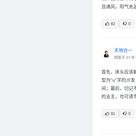
且通风，阳气充
82
0
天地合一
回答于 01 月 
首先，床头应该
型为“u”字的
间；最后，切记
的业主，也可请
91
0