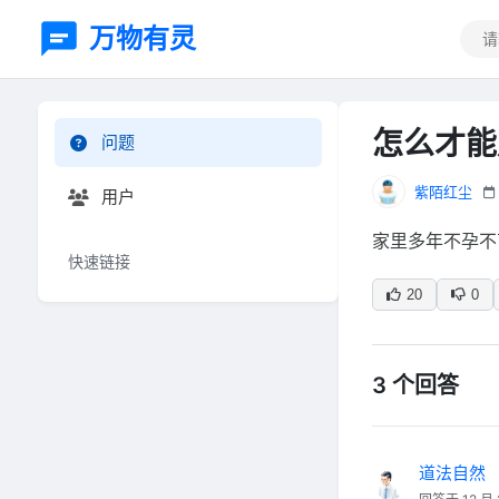
万物有灵
怎么才能
问题
紫陌红尘
用户
家里多年不孕不
快速链接
20
0
3 个回答
道法自然