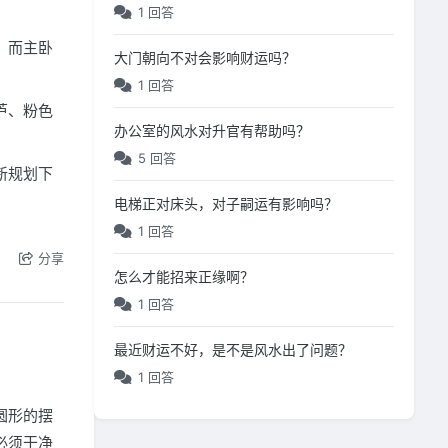
1 回答
；而主卧
大门朝向不对会影响财运吗？
1 回答
芦、粉色
办公室的风水对升官有帮助吗？
5 回答
新规划下
电梯正对床头，对子嗣运有影响吗？
1 回答
分享
怎么才能招来正缘啊？
1 回答
最近财运不好，是不是风水出了问题？
1 回答
圆形的摆
必须干净