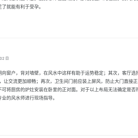
足了就能有利于受孕。
02 日
朝向窗户，背对墙壁，在风水中这样有助于运势稳定；其次，客厅选
沙发，让交流更加顺畅；再次，卫生间门前应装上屏风，防止大门直接
不可将厨房的炉灶安装在卧室的正对面。对于以上布局无法确定是否
专业的风水师进行现场指导。