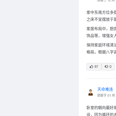
回答于 12 月 
家中东南方位多
之床不宜摆放于
家居布局中，厨
饰品等，增强女
保持家庭环境清
格局，根据八字
97
0
天命难违
回答于 01 月 
卧室的朝向最好
设，因为循环的