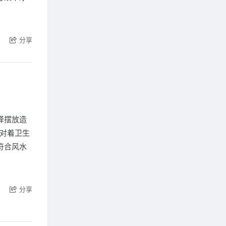
分享
择摆放造
正对着卫生
符合风水
分享