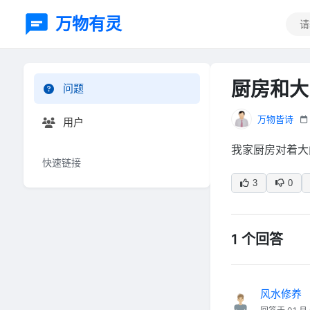
万物有灵
厨房和大
问题
万物皆诗
用户
我家厨房对着大
快速链接
3
0
1 个回答
风水修养