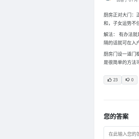
回答于 01 月 
厨房正对大门：
和，子女运势不
解法： 有办法
隔的话就可在入
厨房门设一道门
是很简单的方法
23
0
您的答案