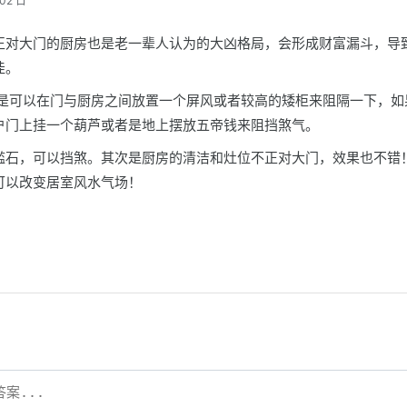
02 日
正对大门的厨房也是老一辈人认为的大凶格局，会形成财富漏斗，导
佳。
就是可以在门与厨房之间放置一个屏风或者较高的矮柜来阻隔一下，如
户门上挂一个葫芦或者是地上摆放五帝钱来阻挡煞气。
槛石，可以挡煞。其次是厨房的清洁和灶位不正对大门，效果也不错
可以改变居室风水气场！