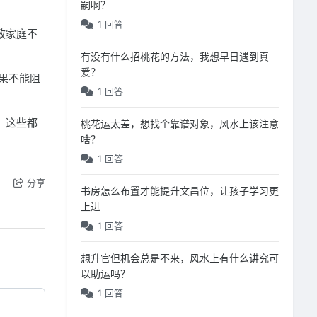
嗣啊？
1 回答
致家庭不
有没有什么招桃花的方法，我想早日遇到真
爱？
果不能阻
1 回答
！这些都
桃花运太差，想找个靠谱对象，风水上该注意
啥？
1 回答
分享
书房怎么布置才能提升文昌位，让孩子学习更
上进
1 回答
想升官但机会总是不来，风水上有什么讲究可
以助运吗？
1 回答