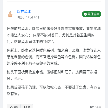
四柱风水
最佳答案
回答于 12 月 26 日
怀孕前的风水：卧房里的床最好头部靠实墙摆放，背靠实墙
才能让人安心； 床尾不能对着门，尤其是对着卫生间的
门，这是风水忌讳中的“对冲”。
色彩上，卧室宜选择暖色系列，如米白、淡粉、浅黄等让人
感觉温馨的色调，而不宜选择蓝色等冷色调，因为这些颜色
的冷感不利于精子及卵子的生成。
枕头下面枕两枚五帝钱，能够招财和旺子。房间要干净通
风，光亮。
如果想要孩子的话，可以放松心态，不要过于焦虑，有心自
然有果。
分享
66
0