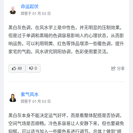
命运起伏
回答于 01 月 02 日
黑白灰色调，在风水学上是中性色，并无明显的压制效果。
但是过于单调和黑暗的色调容易影响人的心理状态，从而影
响运势。可以利用明黄、红色等饰品增添一些暖色调，提升
家宅的气韵。风水讲究阴阳协调，色彩使用要灵活。
分享
49
0
紫气风水
回答于 01 月 02 日
黑白灰本身不能决定运气好坏，而是看整体配搭是否协调，
空间气场是否顺畅。冷色系容易让人安静下来，但也要避免
抑郁，可以适当加入一些暖色系进行调节。总体上做到“顺