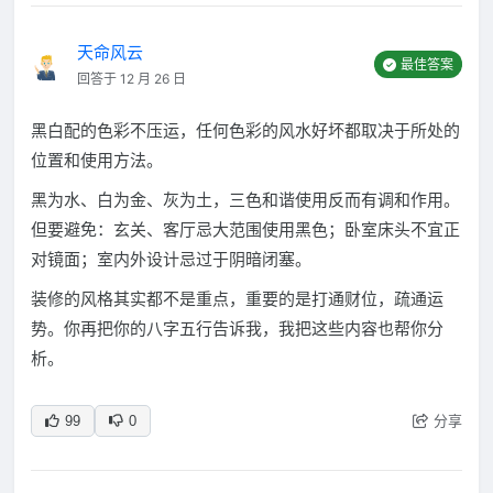
天命风云
最佳答案
回答于 12 月 26 日
黑白配的色彩不压运，任何色彩的风水好坏都取决于所处的
位置和使用方法。
黑为水、白为金、灰为土，三色和谐使用反而有调和作用。
但要避免：玄关、客厅忌大范围使用黑色；卧室床头不宜正
对镜面；室内外设计忌过于阴暗闭塞。
装修的风格其实都不是重点，重要的是打通财位，疏通运
势。你再把你的八字五行告诉我，我把这些内容也帮你分
析。
分享
99
0