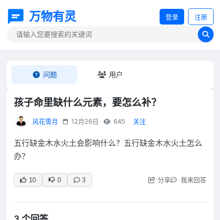
万物有灵
登录
注册
问题
用户
孩子命里缺什么元素，要怎么补？
风花雪月
12月26日
645
关注
五行缺金木水火土会影响什么？五行缺金木水火土怎么
办？
分享
我来回答
10
0
3
3 个回答