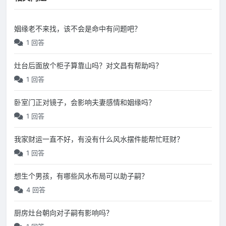
姻缘老不来找，该不会是命中有问题吧？
1 回答
灶台后面放个柜子算靠山吗？对文昌有帮助吗？
1 回答
卧室门正对镜子，会影响夫妻感情和姻缘吗？
1 回答
我家财运一直不好，有没有什么风水摆件能帮忙旺财？
1 回答
想生个男孩，有哪些风水布局可以助子嗣？
4 回答
厨房灶台朝向对子嗣有影响吗？