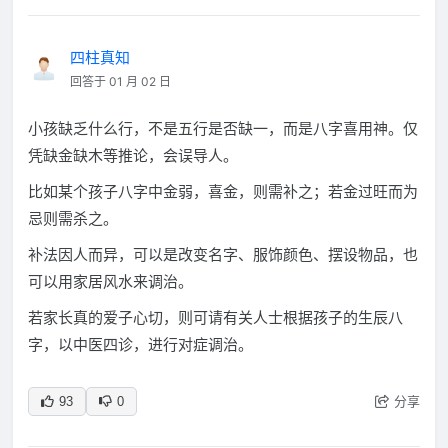
四柱真知
回答于 01 月 02 日
小孩缺乏什么行，不是五行是否缺一，而是八字喜用神。仅
凭缺金缺木等推论，会误导人。
比如某个孩子八字中金弱，喜金，则需补之；若金过旺而为
忌则需杀之。
补法因人而异，可以是改变名字、服饰颜色、摆设物品，也
可以用家居风水来调治。
若家长真的爱子心切，则可请有关人士根据孩子的生辰八
字，以中医四诊，进行对症调治。
分享
93
0