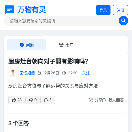
万物有灵
登录
注册
问题
用户
厨房灶台朝向对子嗣有影响吗？
回忆如烟
12月26日
2269
关注
厨房灶台方位与子嗣运势的关系与应对方法
分享
我来回答
28
0
3
3 个回答