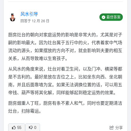
风水引导
最佳答案
回答于 12 月 26 日
厨房灶台的朝向对家庭运势的影响是非常大的，尤其是对子
嗣的影响最大。因为灶台属于五行中的火，代表着家中气场
流动的源头，如果摆放的方向不对，就会影响到夫妻的相互
关系，从而导致难以生育孩子。
从风水的角度来说，灶台对着卫生间，以及门冲、横梁等都
是不吉利的。最好是放在吉位之上，比如坐东向西、坐北朝
南，并且后面靠墙为宜。如果无法调换位置的话，可以用五
帝钱、葫芦等将其化解，同样能够起到稳定运势的效果。
厨房烟重人丁旺，厨房有条不紊人和气，同时也要定期清洁
灶台，扫除霉运。
分享
55
0