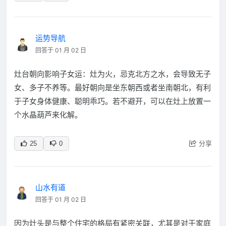
运势导航
回答于 01 月 02 日
灶台朝向影响子女运：灶为火，忌克北方之水，会导致无子
女、多子不养等。最好朝向是坐东朝西或者坐南朝北，有利
于子女身体健康、聪明乖巧。若不避开，可以在灶上放置一
个水晶葫芦来化解。
分享
25
0
山水有道
回答于 01 月 02 日
因为灶头是与整个住宅的格局有紧密关联，尤其是对于家庭