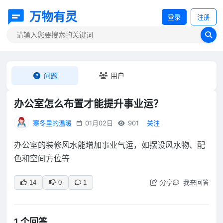
万物有灵
登录
注册
问题
用户
办公室怎么布置才能提升事业运？
寒冬里的温暖
01月02日
901
关注
办公室的装修风水能增加事业气运，如摆设风水物、配
色和空间方位等
分享
我来回答
14
0
1
1 个回答