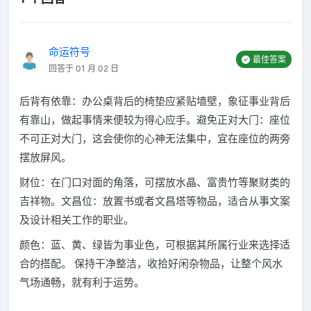
命运符号
最佳答案
回答于 01 月 02 日
后背有依靠：办公桌背后的椅垫应紧贴墙壁，象征事业背后
有靠山，做起事情来便较为得心应手。避免正对大门：座位
不可正对大门，这会使你的心神无法集中，宜在座位的两旁
摆放屏风。
财位：在门口对面的角落，可摆放水晶、富贵竹等聚财类的
吉祥物。文昌位：放置书或者文昌塔等物品，适合从事文案
及设计相关工作的职业。
颜色：蓝、黄、绿皆为事业色，可根据其所属行业来选择适
合的搭配。 保持干净整洁，收拾好闲杂物品，让整个风水
气场通畅，就有利于运势。