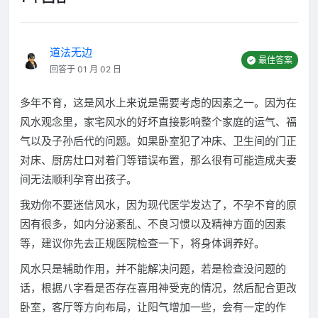
道法无边
最佳答案
回答于 01 月 02 日
多年不育，这是风水上来说是需要考虑的因素之一。因为在
风水观念里，家宅风水的好坏直接影响整个家庭的运气、福
气以及子孙后代的问题。如果卧室犯了冲床、卫生间的门正
对床、厨房灶口对着门等错误布置，那么很有可能造成夫妻
间无法顺利孕育出孩子。
我劝你不要迷信风水，因为现代医学发达了，不孕不育的原
因有很多，如内分泌紊乱、不良习惯以及精神方面的因素
等，建议你先去正规医院检查一下，将身体调养好。
风水只是辅助作用，并不能解决问题，若是检查没问题的
话，根据八字看是否存在喜用神受克的情况，然后配合更改
卧室，客厅等方向布局，让阳气增加一些，会有一定的作