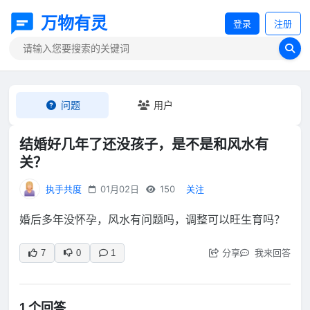
万物有灵
登录
注册
问题
用户
结婚好几年了还没孩子，是不是和风水有
关？
执手共度
01月02日
150
关注
婚后多年没怀孕，风水有问题吗，调整可以旺生育吗？
分享
我来回答
7
0
1
1 个回答