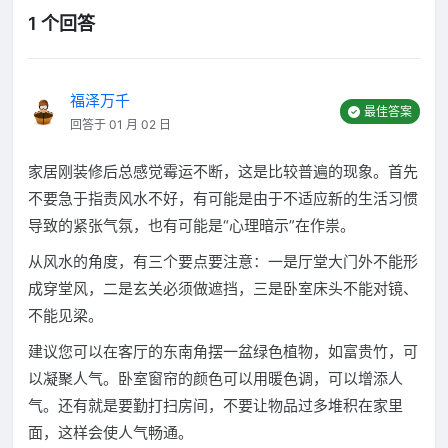
1 个回答
福泽万千
最佳答案
回答于 01 月 02 日
家居刚装修后总感觉霉运不断，这是比较普遍的现象。首先
不要急于指责风水不好，有可能是由于不适应新的生活习惯
导致的紧张气氛，也有可能是“心理暗示”在作祟。
从风水的角度，有三个要点要注意：一是厅堂大门外不能形
成穿堂风，二是玄关必须做遮挡，三是卧室床头不能对镜、
不能见梁。
建议您可以在客厅的东南角摆一盆绿色植物，如富贵竹，可
以凝聚人气。卧室窗帘的颜色可以用暖色调，可以增添人
气。还有就是要勤打扫房间，不要让物品过多堆积在家里
面，这样会使人气畅通。