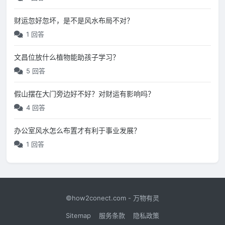
财运忽好忽坏，是不是风水布局不对？
1 回答
文昌位放什么植物能助孩子学习？
5 回答
假山摆在大门旁边好不好？对财运有影响吗？
4 回答
办公室风水怎么布置才有利于事业发展？
1 回答
©how2conect.com - 万物有灵
Sitemap
服务条款
隐私政策