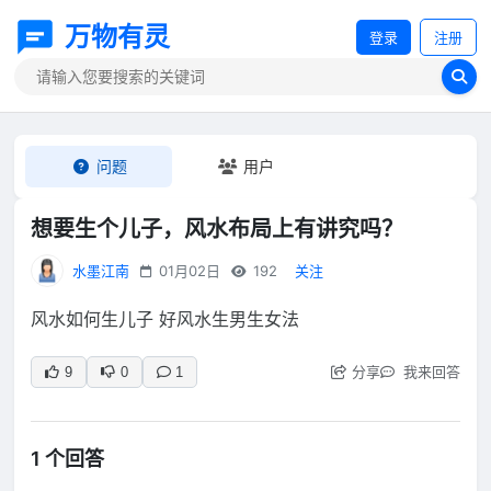
万物有灵
登录
注册
问题
用户
想要生个儿子，风水布局上有讲究吗？
水墨江南
01月02日
192
关注
风水如何生儿子 好风水生男生女法
分享
我来回答
9
0
1
1 个回答