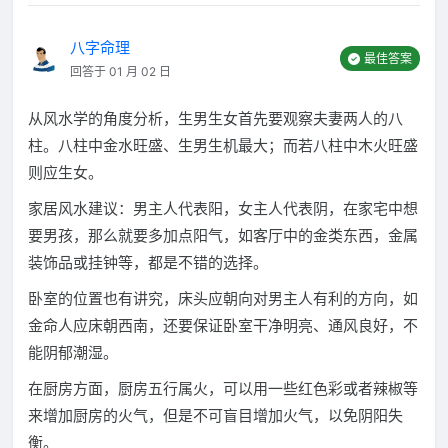
八字命理
最佳答案
回答于 01 月 02 日
从风水学的角度分析，生男生女首先要观察夫妻两人的八
柱。八柱中金水旺盛、生男生机最大；而若八柱中木火旺盛
则应生女。
家居风水建议：男主人代表阳，女主人代表阴，在家宅中想
要男孩，那么就要多加点阳气，如客厅中的金类东西，金属
装饰品或挂钟等，都是不错的选择。
卧室的位置也有讲究，床头应朝向对男主人有利的方向，如
金命人应床朝西南，还要保证卧室干净明亮、通风良好，不
能阴郁潮湿。
在厨房方面，厨房五行属火，可以用一些红色彩或者辣椒等
来增加厨房的火气，但是不可盲目增加火气，以免阴阳失
衡。