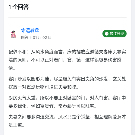
1 个回答
命运转盘
最佳答案
回答于 01 月 02 日
配偶不和：从风水角度而言，床的摆放应遵循夫妻床头靠实
墙的原则，不可以正对着门、窗、镜，这样很容易伤害感
情。
客厅沙发以圆形为佳，尽量避免有突出尖角的沙发，玄关处
摆放一对鸳鸯玩物可增进夫妻和睦。
厨房火气太重，所以不要正对卧室的门，对人有害。客厅中
要多绿化，例如富贵竹、常春藤等可以旺宅。
夫妻之间要多沟通交流，风水只是个铺垫，相互理解爱意才
是王道。