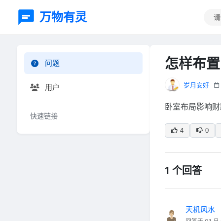
万物有灵
怎样布置
问题
岁月安好
用户
卧室布局影响财
快速链接
4
0
1 个回答
天机风水