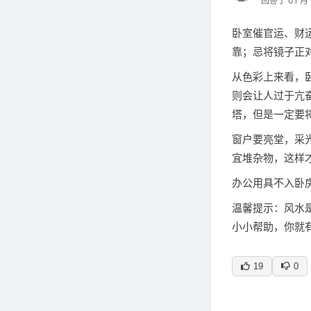
回答于 01 月 
卧室催官运、财
靠；忌将镜子正
从色彩上来看，
则会让人过于亢
塔，但是一定要
窗户要亮堂，采
宜堆杂物，这样才
办公用具不入卧
温馨提示：风水
小小帮助，你就
19
0