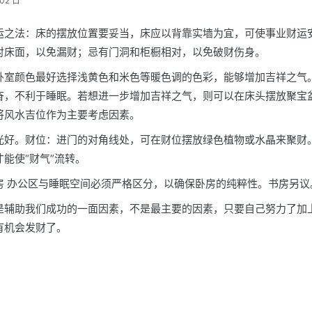
02 日
运之法：床的摆放位置要妥当，床应以背靠实墙为宜，可使事业财运
对床面，以免漏财；忌有门洞和柜橱相对，以免破财伤身。
卧室颜色最好选择浅黄色和米色等暖色调的色彩，能够增加吉祥之气
奋，不利于睡眠。若想进一步增加吉祥之气，则可以在床头摆放聚宝
将风水吉位作为主要考虑因素。
光好。财位：进门的对角线处，可在财位摆放绿色植物或水晶来聚财
能使“财气”流转。
房 办公区与睡眠空间必须严格区分，以确保卧房的纯粹性。书房另议
是辅助我们成功的一面因素，不是最主要的因素，只要自己努力了加
有机会发财了。