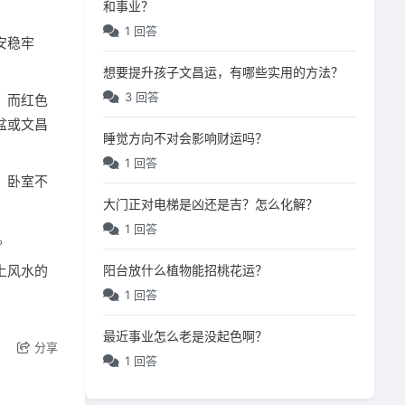
和事业？
1 回答
安稳牢
想要提升孩子文昌运，有哪些实用的方法？
3 回答
。而红色
盆或文昌
睡觉方向不对会影响财运吗？
1 回答
。卧室不
大门正对电梯是凶还是吉？怎么化解？
1 回答
。
上风水的
阳台放什么植物能招桃花运？
1 回答
最近事业怎么老是没起色啊？
分享
1 回答