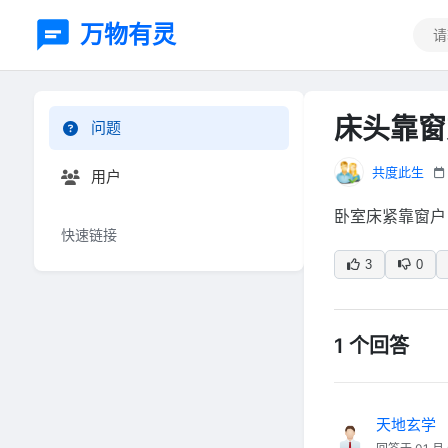
万物有灵
床头靠窗
问题
共度此生
用户
卧室床紧靠窗户
快速链接
3
0
1 个回答
天地玄学