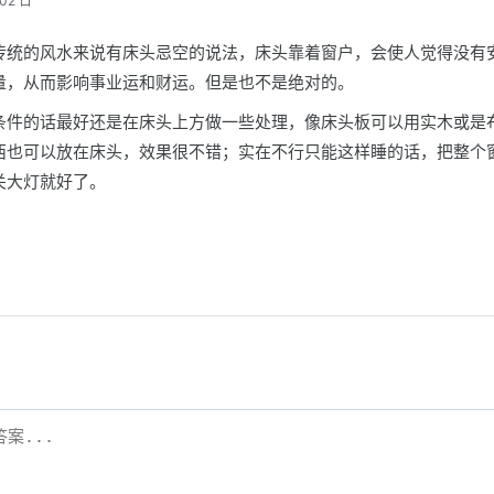
02 日
传统的风水来说有床头忌空的说法，床头靠着窗户，会使人觉得没有
量，从而影响事业运和财运。但是也不是绝对的。
条件的话最好还是在床头上方做一些处理，像床头板可以用实木或是
西也可以放在床头，效果很不错；实在不行只能这样睡的话，把整个
关大灯就好了。