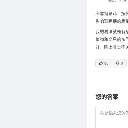
回答于 01 月 
床靠窗忌讳：按
影响到睡眠的质
我的看法就是有
植物和文昌的东
好，晚上睡觉不
95
0
您的答案