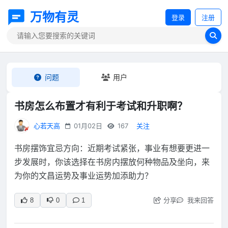
万物有灵
登录
注册
问题
用户
书房怎么布置才有利于考试和升职啊？
心若天高
01月02日
167
关注
书房摆饰宜忌方向：近期考试紧张，事业有想要更进一
步发展时，你该选择在书房内摆放何种物品及坐向，来
为你的文昌运势及事业运势加添助力？
分享
我来回答
8
0
1