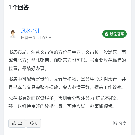
1 个回答
风水导引
最佳答案
回答于 01 月 02 日
书房布局，注意文昌位的方位与坐向。文昌位一般是东、南
或者北方；坐北朝南、面朝东方也可以。书桌要放在靠墙的
位置，靠墙好办事。
书房中可配置富贵竹、文竹等植物，寓意生命之树常青，并
且书本与文具需整齐摆放，令人心情平静，提高工作效率。
忌在书桌对面摆设镜子，否则会分散注意力;灯光不能过
强，以维持良好的读书气氛。可使应试、办事皆顺畅。
分享
12
0