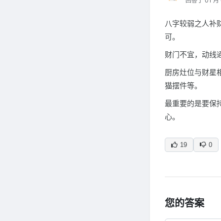
回答于 01 月 
八字较弱之人补
可。
财门不宜，动线
厨房灶位与财星
猫摆件等。
最重要的是要保
心。
19
0
您的答案