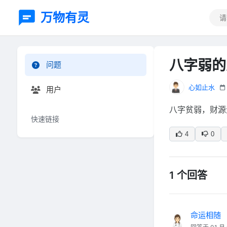
万物有灵
八字弱的
问题
心如止水
用户
八字贫弱，财源
快速链接
4
0
1 个回答
命运相随