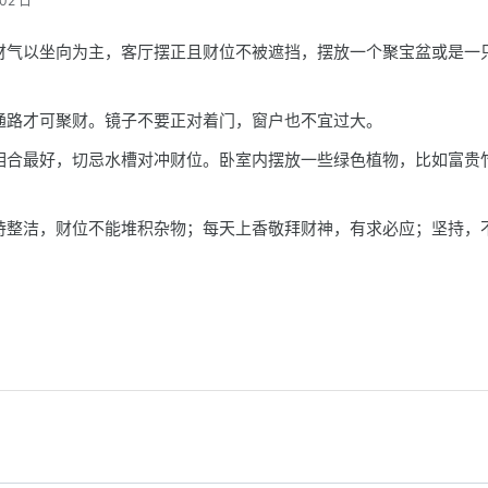
02 日
财气以坐向为主，客厅摆正且财位不被遮挡，摆放一个聚宝盆或是一
通路才可聚财。镜子不要正对着门，窗户也不宜过大。
相合最好，切忌水槽对冲财位。卧室内摆放一些绿色植物，比如富贵
持整洁，财位不能堆积杂物；每天上香敬拜财神，有求必应；坚持，