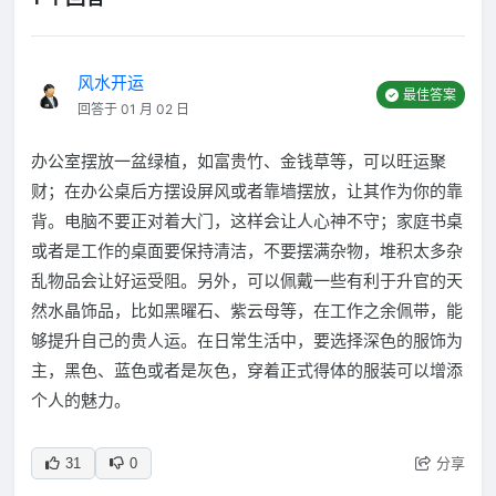
风水开运
最佳答案
回答于 01 月 02 日
办公室摆放一盆绿植，如富贵竹、金钱草等，可以旺运聚
财；在办公桌后方摆设屏风或者靠墙摆放，让其作为你的靠
背。电脑不要正对着大门，这样会让人心神不守；家庭书桌
或者是工作的桌面要保持清洁，不要摆满杂物，堆积太多杂
乱物品会让好运受阻。另外，可以佩戴一些有利于升官的天
然水晶饰品，比如黑曜石、紫云母等，在工作之余佩带，能
够提升自己的贵人运。在日常生活中，要选择深色的服饰为
主，黑色、蓝色或者是灰色，穿着正式得体的服装可以增添
个人的魅力。
分享
31
0