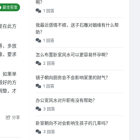
啊？
最佳答案
1 回答
我最近感情不顺，送子石雕对姻缘有什么帮
是在此方
助？
1 回答
等，多放
像，要求
怎么布置卧室风水可以更容易怀孕啊？
2 回答
。如果单
镜子朝向厨房会不会影响家里的财气？
最好的方
1 回答
调整，才
办公室风水对升职有没有帮助？
3 回答
分享
卧室朝向不对会影响生孩子的几率吗？
3 回答