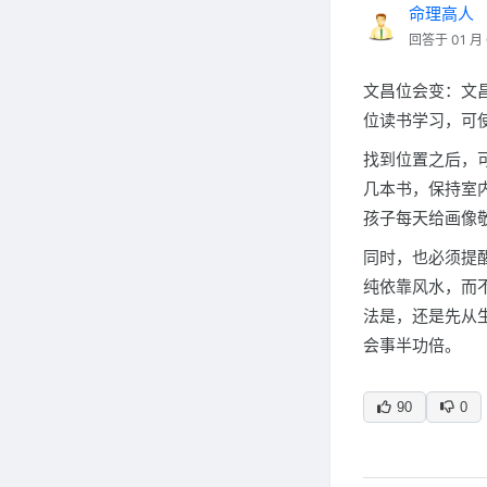
命理高人
回答于 01 月 
文昌位会变：文
位读书学习，可
找到位置之后，
几本书，保持室
孩子每天给画像
同时，也必须提
纯依靠风水，而
法是，还是先从
会事半功倍。
90
0