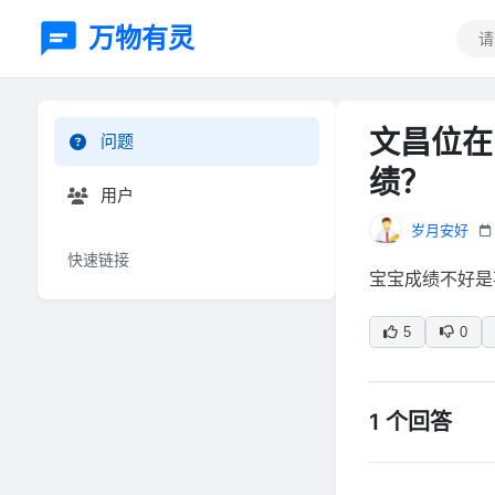
万物有灵
文昌位在
问题
绩？
用户
岁月安好
快速链接
宝宝成绩不好是
5
0
1 个回答