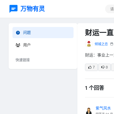
万物有灵
财运一直
问题
倾城之恋
用户
财运：事业上一
快速链接
7
0
1 个回答
紫气风水