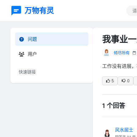
万物有灵
我事业一
问题
倾尽所有
用户
工作没有进展，
快速链接
5
0
1 个回答
风水居士