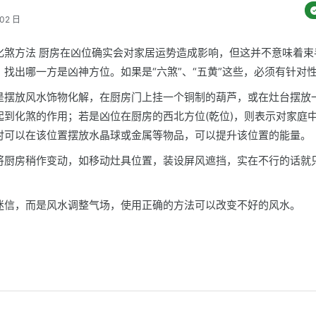
02 日
化煞方法 厨房在凶位确实会对家居运势造成影响，但这并不意味着束
找出哪一方是凶神方位。如果是“六煞”、“五黄”这些，必须有针对
是摆放风水饰物化解，在厨房门上挂一个铜制的葫芦，或在灶台摆放
起到化煞的作用；若是凶位在厨房的西北方位(乾位)，则表示对家庭
时可以在该位置摆放水晶球或金属等物品，可以提升该位置的能量。
将厨房稍作变动，如移动灶具位置，装设屏风遮挡，实在不行的话就
迷信，而是风水调整气场，使用正确的方法可以改变不好的风水。