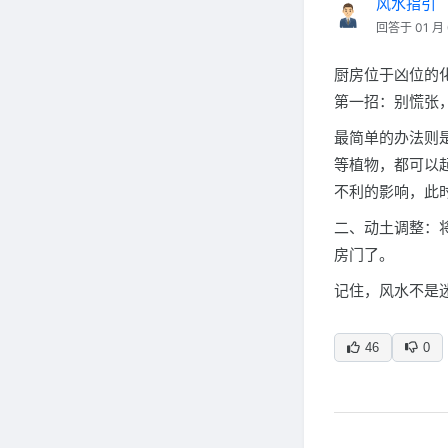
风水指引
回答于 01 月 
厨房位于凶位的
第一招：别慌张，
最简单的办法则
等植物，都可以
不利的影响，此
二、动土调整：
房门了。
记住，风水不是
46
0