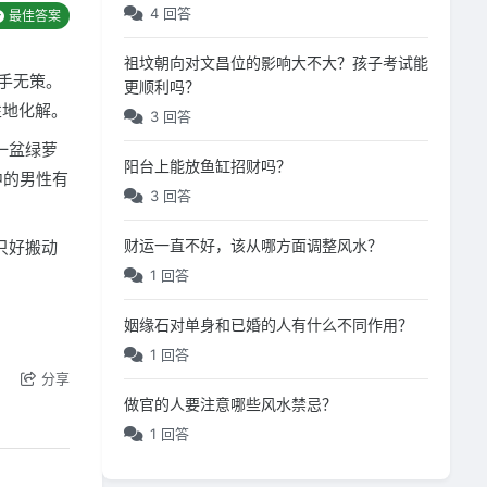
4 回答
最佳答案
祖坟朝向对文昌位的影响大不大？孩子考试能
手无策。
更顺利吗？
性地化解。
3 回答
一盆绿萝
阳台上能放鱼缸招财吗？
中的男性有
3 回答
财运一直不好，该从哪方面调整风水？
只好搬动
1 回答
姻缘石对单身和已婚的人有什么不同作用？
1 回答
分享
做官的人要注意哪些风水禁忌？
1 回答