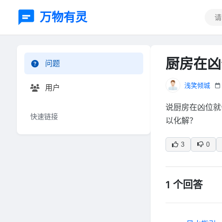
万物有灵
厨房在凶
问题
浅笑倾城
用户
说厨房在凶位就
快速链接
以化解？
3
0
1 个回答