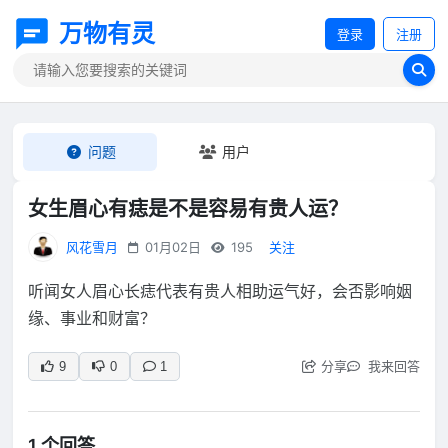
万物有灵
登录
注册
问题
用户
女生眉心有痣是不是容易有贵人运？
风花雪月
01月02日
195
关注
听闻女人眉心长痣代表有贵人相助运气好，会否影响姻
缘、事业和财富？
分享
我来回答
9
0
1
1 个回答