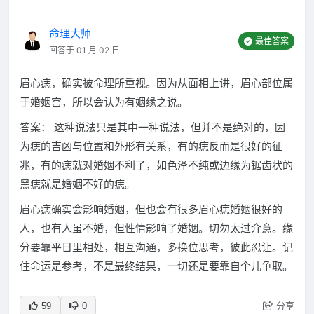
命理大师
最佳答案
回答于 01 月 02 日
眉心痣，确实被命理所重视。因为从面相上讲，眉心部位属
于婚姻宫，所以会认为有姻缘之说。
答案： 这种说法只是其中一种说法，但并不是绝对的，因
为痣的吉凶与位置和外形有关系，有的痣反而是很好的征
兆，有的痣就对婚姻不利了，如色泽不纯或边缘为锯齿状的
黑痣就是婚姻不好的痣。
眉心痣确实会影响婚姻，但也会有很多眉心痣婚姻很好的
人，也有人虽不婚，但性情影响了婚姻。切勿太过介意。缘
分要靠平日里相处，相互沟通，多换位思考，彼此忍让。记
住命运是参考，不是最终结果，一切还是要靠自个儿争取。
分享
59
0