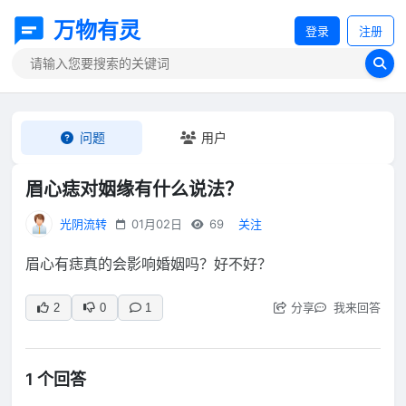
万物有灵
登录
注册
问题
用户
眉心痣对姻缘有什么说法？
光阴流转
01月02日
69
关注
眉心有痣真的会影响婚姻吗？好不好？
分享
我来回答
2
0
1
1 个回答