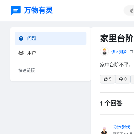
万物有灵
家里台阶
问题
伊人如梦
用户
家中台阶不平，
快速链接
5
0
1 个回答
命运起伏