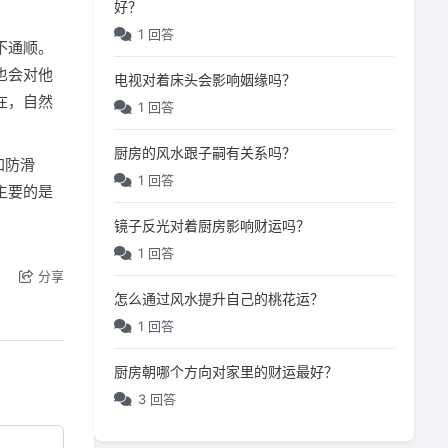
好？
1 回答
不通顺。
也会对他
电视对着床头会影响姻缘吗？
在，自然
1 回答
厨房的风水跟子嗣有关系吗？
加防滑
1 回答
主要的是
镜子反光对着厨房影响财运吗？
1 回答
分享
怎么通过风水提升自己的桃花运？
1 回答
厨房朝哪个方向对家里的财运最好？
3 回答