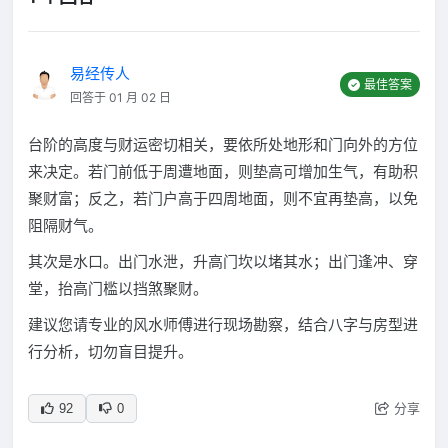
易经传人
最佳答案
回答于 01 月 02 日
台阶的高度与财运密切相关，要依所处地形和门向外的方位
来决定。若门前低于周遭地面，则垫高可增加生气，有助积
聚财富；反之，若门户高于四周地面，则不宜再垫高，以免
阻隔财气。
其次是水口。出门水泄，升高门坎以堵其水；出门逢冲、穿
堂，抬高门槛以挡煞聚财。
建议您请专业的风水师傅进行现场勘察，结合八字与房型进
行分析，切勿盲目提升。
分享
92
0