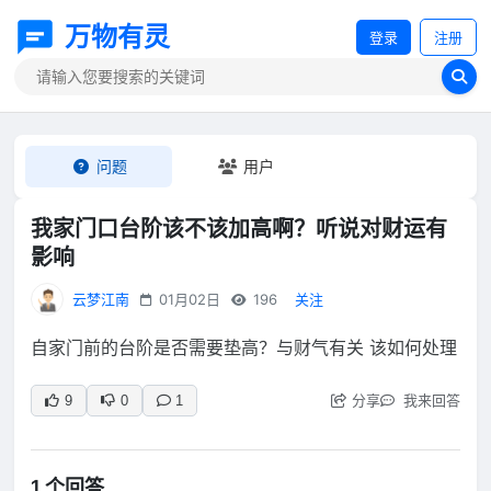
万物有灵
登录
注册
问题
用户
我家门口台阶该不该加高啊？听说对财运有
影响
云梦江南
01月02日
196
关注
自家门前的台阶是否需要垫高？与财气有关 该如何处理
分享
我来回答
9
0
1
1 个回答