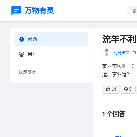
万物有灵
流年不利
问题
时光流转
用户
事业不顺利，升
快速链接
运、事业运？
14
0
1 个回答