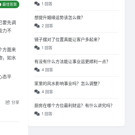
1 回答
最佳答案
想提升姻缘运势该怎么做？
己要先调
2 回答
能力不
镜子摆对了位置真能让客户多起来？
1 回答
个方面来
物，如水
有没有什么方法能让事业运更顺利一点？
4 回答
心态平
家里的风水影响事业吗？怎么调整？
4 回答
分享
厨房在哪个方位最利财运？有什么讲究吗？
1 回答