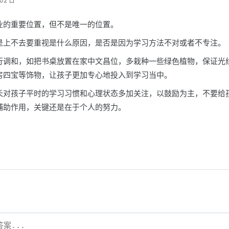
02 日
业的重要位置，但不是唯一的位置。
是上不去要重视是什么原因，是否是因为学习方法不对或者不专注。
行调和，如把书桌放置在家中文昌位，多栽种一些绿色植物，保证光
房四宝等饰物，让孩子更加专心地投入到学习当中。
长对孩子平时的学习习惯和心理状态多加关注，以鼓励为主，不要给
辅助作用，关键还是在于个人的努力。