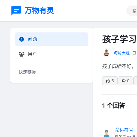
万物有灵
孩子学习
问题
海角天涯
用户
孩子成绩不好，
快速链接
6
0
1 个回答
命运符号