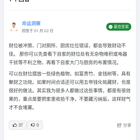
命运洞察
最佳答案
回答于 01 月 02 日
财位被冲煞、门对厕所、厨房灶位错误，都会导致财动不
佳。 那你可以先查看下自家的财位处有无杂物堆积或电器
干扰等不利之物，再看下自家大门与厨房的布置情况。
可以在财位摆放一些绿色植物，如富贵竹、金钱树等，具有
聚财之功效。如果时间合适还可以用五帝钱化祐藏财，也是
很好的做法。其实我为很多人都做过这些事情，都是有很效
果的，重点是要把家里收拾干净，不要藏污纳垢，这样财气
才不会堵塞。
分享
37
0