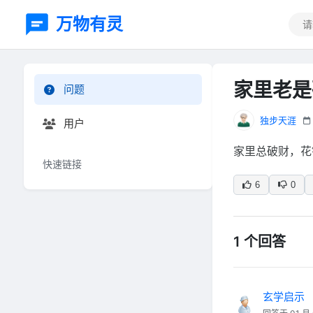
万物有灵
家里老是
问题
独步天涯
用户
家里总破财，花
快速链接
6
0
1 个回答
玄学启示