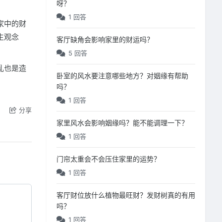
呀？
1 回答
家中的财
生观念
客厅缺角会影响家里的财运吗？
5 回答
乱也是造
卧室的风水要注意哪些地方？对姻缘有帮助
吗？
1 回答
分享
家里风水会影响姻缘吗？能不能调理一下？
1 回答
门帘太重会不会压住家里的运势？
1 回答
客厅财位放什么植物最旺财？发财树真的有用
吗？
1 回答