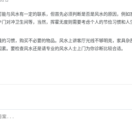
02 日
可能与风水有一定的联系，但首先必须判断是否是风水的原因，例如
户门对冲卫生间等，当然，挥霍无度则需要考虑个人的节俭习惯和人
钱的习惯，购买不必要的物品。风水上讲客厅光线不够明亮，家具杂
因素。要检查风水还是请专业的风水人士上门为你诊断比较合适。