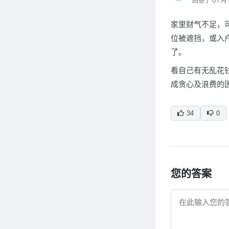
回答于 01 月 
家里财气不足，
位被遮挡，或入
了。
看自己有无乱花
成贪心及浪费的
34
0
您的答案