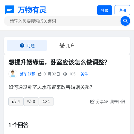
万物有灵
登录
注册
问题
用户
想提升姻缘运，卧室应该怎么做调整？
繁华似梦
01月02日
105
关注
如何通过卧室风水布置来改善婚姻关系？
分享
我来回答
4
0
1
1 个回答